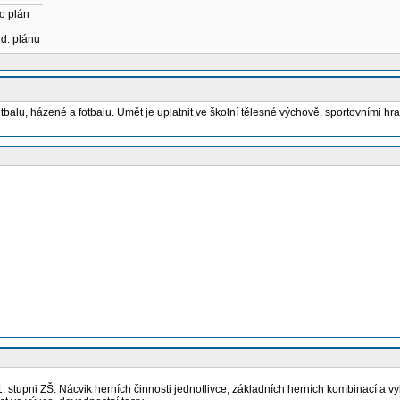
o plán
ud. plánu
balu, házené a fotbalu. Umět je uplatnit ve školní tělesné výchově. sportovními hra
. stupni ZŠ. Nácvik herních činnosti jednotlivce, základních herních kombinací a vy