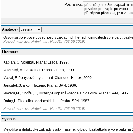
Poznámka:
předmět je možno zapsat mim
povolen pro zápis po webu
při zápisu přednost, je-li ve st
Anotace
-
Osvojit si pohybové dovednosti v základních herních činnostech volejbalu, basket
Poslední úprava: Přibyl Ivan, PaedDr. (03.06.2019)
Literatura
Kaplan, O. Volejbal. Praha: Grada, 1999.
Velenský, M. Basketbal. Praha: Grada, 1999.
Mazal, F. Pohybové hry a hraní. Olomouc: Hanex, 2000.
Jančálek,S. a kol. Házená. Praha: SPN, 1986.
Navara,M., Ondřej,O., Buzek,M.Kopaná - teorie a didaktika. Praha: SPN, 1986.
Dobrý,L. Didaktika sportovních her. Praha: SPN, 1987.
Poslední úprava: Přibyl Ivan, PaedDr. (06.06.2019)
Sylabus
Metodika a didaktické základy výuky házené, fotbalu, basketbalu a volejbalu na 1