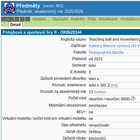
Předměty
(verze: 983)
Předmět, akademický rok 2025/2026
Hledání ...
Vyučující
Katedry
Třídy
Klasifikace
Prohlížení 
--:--
Detail
Pohybové a sportovní hry II - OK0620144
Anglický název:
Teaching ball and movement 
Zajišťuje:
Katedra tělesné výchovy (41-
Fakulta:
Pedagogická fakulta
Platnost:
od 2021
Semestr:
letní
E-Kredity:
2
Způsob provedení zkoušky:
letní s.:
Rozsah, examinace:
letní s.:0/0, Z
[HS]
Rozsah za akademický rok:
13
[hodiny]
Počet míst:
neurčen / neurčen (999)
Minimální obsazenost:
neomezen
4EU+:
ne
Virtuální mobilita / počet míst pro virtuální mobilitu:
ne
Stav předmětu:
nevyučován
Jazyk výuky:
čeština
Způsob výuky:
prezenční