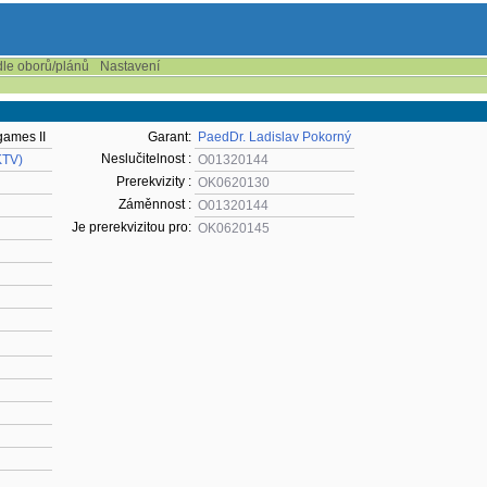
dle oborů/plánů
Nastavení
games II
Garant:
PaedDr. Ladislav Pokorný
Neslučitelnost :
KTV)
O01320144
Prerekvizity :
OK0620130
Záměnnost :
O01320144
Je prerekvizitou pro:
OK0620145