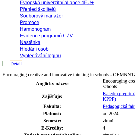
Evropská univerzitní aliance 4EU+
Přehled školitelů
Souborový manažer
Promoce
Harmonogram
Evidence programů CŽV
Nástěnka
Hledání osob
Vyhledávání loginů
Detail
Encouraging creative and innovative thinking in schools - OEMNN
Encouraging crea
Anglický název:
schools
Katedra preprimá
Zajišťuje:
KPPP)
Fakulta:
Pedagogická fak
Platnost:
od 2024
Semestr:
zimní
E-Kredity:
4