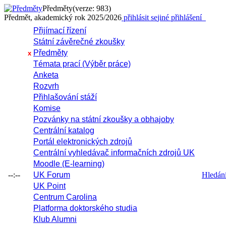
Předměty
(verze: 983)
Předmět, akademický rok 2025/2026
přihlásit se
jiné přihlášení
Přijímací řízení
Státní závěrečné zkoušky
Předměty
x
Témata prací (Výběr práce)
Anketa
Rozvrh
Přihlašování stáží
Komise
Pozvánky na státní zkoušky a obhajoby
Centrální katalog
Portál elektronických zdrojů
Centrální vyhledávač informačních zdrojů UK
Moodle (E-learning)
--:--
UK Forum
Hledání 
UK Point
Centrum Carolina
Platforma doktorského studia
Klub Alumni