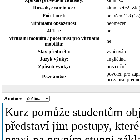
Způsob provedení zkoušky:
zimní s.:
Rozsah, examinace:
zimní s.:0/2, Zk
Počet míst:
neurčen / 18 (18
Minimální obsazenost:
neomezen
4EU+:
ne
Virtuální mobilita / počet míst pro virtuální
ne
mobilitu:
Stav předmětu:
vyučován
Jazyk výuky:
angličtina
Způsob výuky:
prezenční
povolen pro záp
Poznámka:
při zápisu přednos
Anotace
-
Kurz pomůže studentům objev
představí jim postupy, kter
praxi na prvním stupni zákl