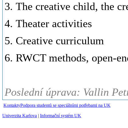
3.
The creative child, the cr
4.
Theater activities
5.
Creative curriculum
6.
RWCT methods, open-ende
Poslední úprava: Vallin Pet
Kontakty
Podpora studentů se speciálními potřebami na UK
Univerzita Karlova
|
Informační systém UK