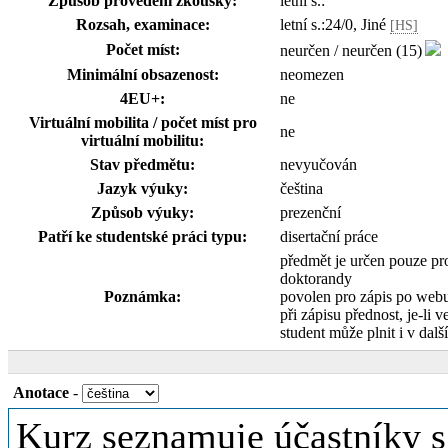
Způsob provedení zkoušky:
letní s.:
Rozsah, examinace:
letní s.:24/0, Jiné
[HS]
Počet míst:
neurčen / neurčen (15)
Minimální obsazenost:
neomezen
4EU+:
ne
Virtuální mobilita / počet míst pro
ne
virtuální mobilitu:
Stav předmětu:
nevyučován
Jazyk výuky:
čeština
Způsob výuky:
prezenční
Patří ke studentské práci typu:
disertační práce
předmět je určen pouze pr
doktorandy
Poznámka:
povolen pro zápis po web
při zápisu přednost, je-li v
student může plnit i v dalš
Anotace
-
Kurz seznamuje účastníky s