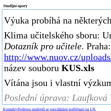
Studijní opory
Výuka probíhá na některých 
Klima učitelského sboru: U
Dotazník pro učitele
. Praha
http://www.nuov.cz/upload
název souboru
KUS.xls
Vítána jsou i vlastní výzku
Poslední úprava: Laufková 
Kontakty
Podpora studentů se speciálními potřebami na UK