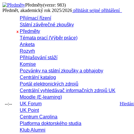
Předměty
(verze: 983)
Předmět, akademický rok 2025/2026
přihlásit se
jiné přihlášení
Přijímací řízení
Státní závěrečné zkoušky
Předměty
x
Témata prací (Výběr práce)
Anketa
Rozvrh
Přihlašování stáží
Komise
Pozvánky na státní zkoušky a obhajoby
Centrální katalog
Portál elektronických zdrojů
Centrální vyhledávač informačních zdrojů UK
Moodle (E-learning)
--:--
UK Forum
Hledání 
UK Point
Centrum Carolina
Platforma doktorského studia
Klub Alumni