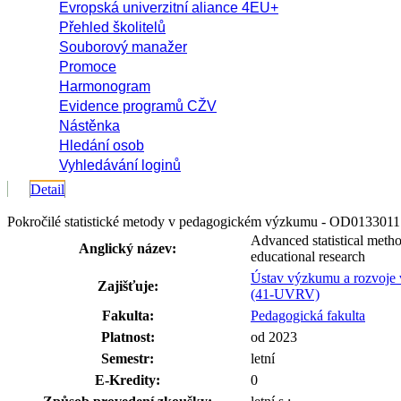
Evropská univerzitní aliance 4EU+
Přehled školitelů
Souborový manažer
Promoce
Harmonogram
Evidence programů CŽV
Nástěnka
Hledání osob
Vyhledávání loginů
Detail
Pokročilé statistické metody v pedagogickém výzkumu - OD0133011
Advanced statistical metho
Anglický název:
educational research
Ústav výzkumu a rozvoje 
Zajišťuje:
(41-UVRV)
Fakulta:
Pedagogická fakulta
Platnost:
od 2023
Semestr:
letní
E-Kredity:
0