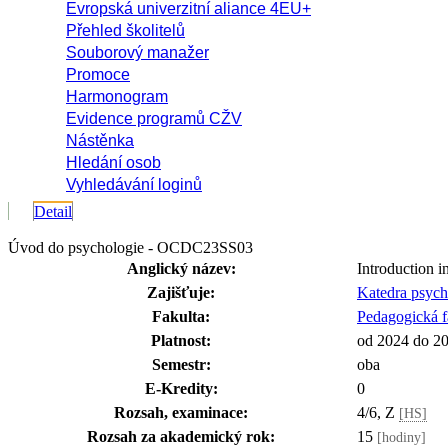
Evropská univerzitní aliance 4EU+
Přehled školitelů
Souborový manažer
Promoce
Harmonogram
Evidence programů CŽV
Nástěnka
Hledání osob
Vyhledávání loginů
Detail
Úvod do psychologie - OCDC23SS03
Anglický název:
Introduction 
Zajišťuje:
Katedra psyc
Fakulta:
Pedagogická f
Platnost:
od 2024 do 2
Semestr:
oba
E-Kredity:
0
Rozsah, examinace:
4/6, Z
[HS]
Rozsah za akademický rok:
15
[hodiny]