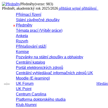
Předměty
(verze: 983)
Předmět, akademický rok 2025/2026
přihlásit se
jiné přihlášení
Přijímací řízení
Státní závěrečné zkoušky
Předměty
x
Témata prací (Výběr práce)
Anketa
Rozvrh
Přihlašování stáží
Komise
Pozvánky na státní zkoušky a obhajoby
Centrální katalog
Portál elektronických zdrojů
Centrální vyhledávač informačních zdrojů UK
Moodle (E-learning)
--:--
UK Forum
Hledání 
UK Point
Centrum Carolina
Platforma doktorského studia
Klub Alumni