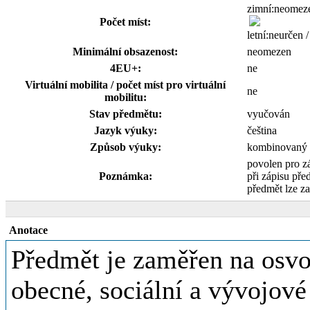
zimní:neomeze
Počet míst:
letní:neurčen 
Minimální obsazenost:
neomezen
4EU+:
ne
Virtuální mobilita / počet míst pro virtuální
ne
mobilitu:
Stav předmětu:
vyučován
Jazyk výuky:
čeština
Způsob výuky:
kombinovaný
povolen pro z
Poznámka:
při zápisu před
předmět lze za
Anotace
Předmět je zaměřen na osvo
obecné, sociální a vývojové