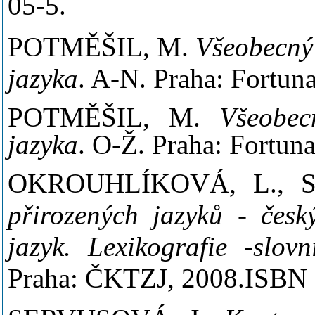
05-5.
POTMĚŠIL, M.
Všeobecný
jazyka
. A-N. Praha: Fortun
POTMĚŠIL, M.
Všeobec
jazyka
. O-Ž. Praha: Fortun
OKROUHLÍKOVÁ, L., 
přirozených jazyků - česk
jazyk. Lexikografie -slov
Praha: ČKTZJ, 2008.ISBN 