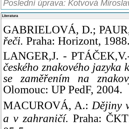
Poslední úprava: Kotvová Mirosla
Literatura
GABRIELOVÁ, D.; PAUR,
řeči.
Praha: Horizont, 1988
LANGER,J. - PTÁČEK,V
českého znakového jazyka k
se zaměřením na znakový 
Olomouc: UP PedF, 2004.
MACUROVÁ, A.:
Dějiny 
a v zahraničí.
Praha: ČKTZ