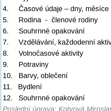
4. Časové údaje – dny, měsíce
5. Rodina - členové rodiny
6. Souhrnné opakování
7. Vzdělávání, každodenní aktiv
8. Volnočasové aktivity
9. Potraviny
10. Barvy, oblečení
11. Bydlení
12. Souhrnné opakování
Poslední úprava: Kotvová Mirosla