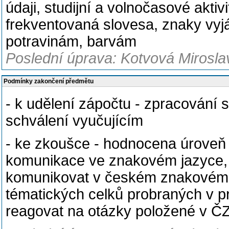
údaji, studijní a volnočasové aktiv
frekventovaná slovesa, znaky vyjá
potravinám, barvám
Poslední úprava: Kotvová Mirosla
Podmínky zakončení předmětu
- k udělení zápočtu - zpracování 
schválení vyučujícím
- ke zkoušce - hodnocena úroveň zn
komunikace ve znakovém jazyce,
komunikovat v českém znakovém j
tématických celků probraných v p
reagovat na otázky položené v Č