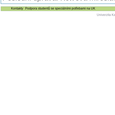
Kontakty
Podpora studentů se speciálními potřebami na UK
Univerzita K