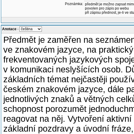
Poznámka:
předmět je možno zapsat mim
povolen pro zápis po webu
při zápisu přednost, je-li ve st
Anotace
-
Předmět je zaměřen na seznámení
ve znakovém jazyce, na praktický
frekventovaných jazykových spoje
v komunikaci neslyšících osob. D
základních témat nejčastěji použ
českém znakovém jazyce, dále pa
jednotlivých znaků a větných celků
schopnost porozumět jednoduchm
reagovat na něj. Vytvoření aktivn
základní pozdravy a úvodní fráze,