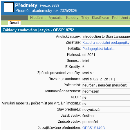
Předměty
(verze: 983)
Předmět, akademický rok 2025/2026
Hledání ...
Vyučující
Katedry
Třídy
Klasifikace
Prohlížení 
--:--
Detail
Základy znakového jazyka - OBSP18752
Anglický název:
Introduction to Sign Language
Zajišťuje:
Katedra speciální pedagogiky
Fakulta:
Pedagogická fakulta
Platnost:
od 2021
Semestr:
letní
E-Kredity:
5
Způsob provedení zkoušky:
letní s.:
Rozsah, examinace:
letní s.:0/2, Z+Zk
[HT]
Počet míst:
neurčen / neurčen (neurčen)
Minimální obsazenost:
neomezen
4EU+:
ne
Virtuální mobilita / počet míst pro virtuální mobilitu:
ne
Stav předmětu:
nevyučován
Jazyk výuky:
čeština
Způsob výuky:
prezenční
Je zajišťováno předmětem:
OPBS1S149B