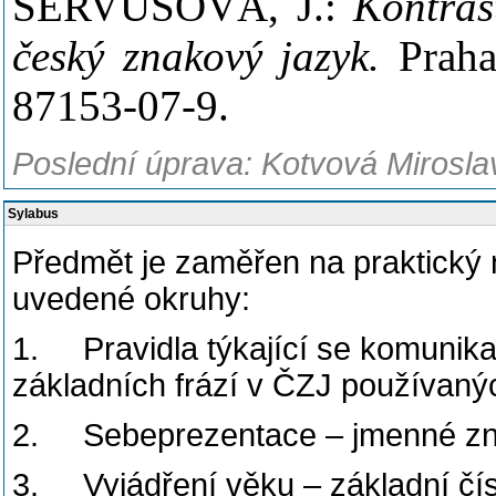
SERVUSOVÁ, J.:
Kontrast
český znakový jazyk.
Praha
87153-07-9.
Poslední úprava: Kotvová Mirosla
Sylabus
Předmět je zaměřen na praktický
uvedené okruhy:
1. Pravidla týkající se komunik
základních frází v ČZJ používan
2. Sebeprezentace – jmenné zna
3. Vyjádření věku – základní čí