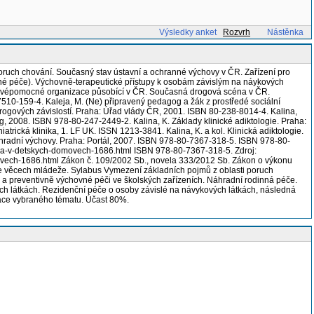
Výsledky anket
Rozvrh
Nástěnka
poruch chování. Současný stav ústavní a ochranné výchovy v ČR. Zařízení pro
ovné péče). Výchovně-terapeutické přístupy k osobám závislým na náykových
n. Svépomocné organizace působící v ČR. Současná drogová scéna v ČR.
7510-159-4. Kaleja, M. (Ne) připravený pedagog a žák z prostředé sociální
 drogových závislostí. Praha: Úřad vlády ČR, 2001. ISBN 80-238-8014-4. Kalina,
g, 2008. ISBN 978-80-247-2449-2. Kalina, K. Základy klinické adiktologie. Praha:
trická klinika, 1. LF UK. ISSN 1213-3841. Kalina, K. a kol. Klinická adiktologie.
hradní výchovy. Praha: Portál, 2007. ISBN 978-80-7367-318-5. ISBN 978-80-
e-a-v-detskych-domovech-1686.html ISBN 978-80-7367-318-5. Zdroj:
ovech-1686.html Zákon č. 109/2002 Sb., novela 333/2012 Sb. Zákon o výkonu
ve věcech mládeže. Sylabus Vymezení základních pojmů z oblasti poruch
 a preventivně výchovné péči ve školských zařízeních. Náhradní rodinná péče.
ých látkách. Rezidenční péče o osoby závislé na návykových látkách, následná
tace vybraného tématu. Účast 80%.