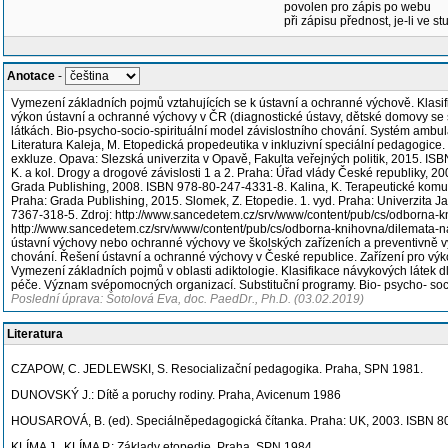
povolen pro zápis po webu
při zápisu přednost, je-li ve st
Anotace
-
Vymezení základních pojmů vztahujících se k ústavní a ochranné výchově. Klasif
výkon ústavní a ochranné výchovy v ČR (diagnostické ústavy, dětské domovy se 
látkách. Bio-psycho-socio-spirituální model závislostního chování. Systém am
Literatura Kaleja, M. Etopedická propedeutika v inkluzivní speciální pedagogice
exkluze. Opava: Slezská univerzita v Opavě, Fakulta veřejných politik, 2015. IS
K. a kol. Drogy a drogové závislosti 1 a 2. Praha: Úřad vlády České republiky, 
Grada Publishing, 2008. ISBN 978-80-247-4331-8. Kalina, K. Terapeutické komunity 
Praha: Grada Publishing, 2015. Slomek, Z. Etopedie. 1. vyd. Praha: Univerzit
7367-318-5. Zdroj: http://www.sancedetem.cz/srv/www/content/pub/cs/odborna-
http://www.sancedetem.cz/srv/www/content/pub/cs/odborna-knihovna/dilemata-n
ústavní výchovy nebo ochranné výchovy ve školských zařízeních a preventivně v
chování. Řešení ústavní a ochranné výchovy v České republice. Zařízení pro výk
Vymezení základních pojmů v oblasti adiktologie. Klasifikace návykových látek 
péče. Význam svépomocných organizací. Substituční programy. Bio- psycho- soc
Poslední úprava: Šotolová Eva, doc. PaedDr., Ph.D. (03.02.2019)
Literatura
CZAPOW, C. JEDLEWSKI, S. Resocializační pedagogika. Praha, SPN 1981.
DUNOVSKÝ J.: Dítě a poruchy rodiny. Praha, Avicenum 1986
HOUSAROVÁ, B. (ed). Speciálněpedagogická čítanka. Praha: UK, 2003. ISBN 8
KLÍMA J., KLÍMA P.: Základy etopedie. Praha, SPN 1984