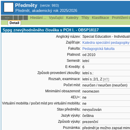
Předměty
(verze: 983)
Předmět, akademický rok 2025/2026
Hledání ...
Vyučující
Katedry
Třídy
Klasifikace
Prohlížení 
--:--
Detail
Sppg znevýhodněného člověka s PCH I. - OBSP18117
Anglický název:
Special Education - Individual
Zajišťuje:
Katedra speciální pedagogiky
Fakulta:
Pedagogická fakulta
Platnost:
od 2010
Semestr:
letní
E-Kredity:
6
Způsob provedení zkoušky:
letní s.:
Rozsah, examinace:
letní s.:2/1, Z
[HT]
Počet míst:
neurčen / neurčen (neurčen)
Minimální obsazenost:
neomezen
4EU+:
ne
Virtuální mobilita / počet míst pro virtuální mobilitu:
ne
Stav předmětu:
nevyučován
Jazyk výuky:
čeština
Způsob výuky:
prezenční
Poznámka:
předmět je možno zapsat mim