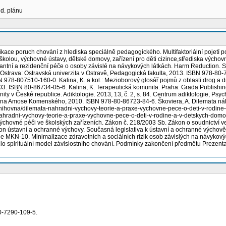
ud. plánu
ikace poruch chování z hlediska speciálně pedagogického. Multifaktoriální pojetí 
školou, výchovné ústavy, dětské domovy, zařízení pro děti cizince,střediska vých
bulantní a rezidenční péče o osoby závislé na návykových látkách. Harm Reductio
. Ostrava: Ostravská univerzita v Ostravě, Pedagogická fakulta, 2013. ISBN 978-80-
BN 978-807510-160-0. Kalina, K. a kol.: Mezioborový glosář pojmů z oblasti drog a
2003. ISBN 80-86734-05-6. Kalina, K. Terapeutická komunita. Praha: Grada Publishin
v České republice. Adiktologie. 2013, 13, č. 2, s. 84. Centrum adiktologie, Psychia
a Jana Amose Komenského, 2010. ISBN 978-80-86723-84-6. Škoviera, A. Dilemata ná
knihovna/dilemata-nahradni-vychovy-teorie-a-praxe-vychovne-pece-o-deti-v-rodin
ahradni-vychovy-teorie-a-praxe-vychovne-pece-o-deti-v-rodine-a-v-detskych-dom
ýchovné péči ve školských zařízeních. Zákon č. 218/2003 Sb. Zákon o soudnictví 
on ústavní a ochranné výchovy. Současná legislativa k ústavní a ochranné výchově
dle MKN-10. Minimalizace zdravotních a sociálních rizik osob závislých na návykov
io spirituální model závislostního chování. Podmínky zakončení předmětu Prezen
0-7290-109-5.