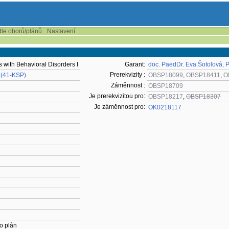
dle oborů/plánů
Nastavení
s with Behavioral Disorders I
Garant:
doc. PaedDr. Eva Šotolová, 
Prerekvizity :
 (41-KSP)
OBSP18099
,
OBSP18411
,
O
Záměnnost :
OBSP18709
Je prerekvizitou pro:
OBSP18217
,
OBSP18307
Je záměnnost pro:
OK0218117
o plán