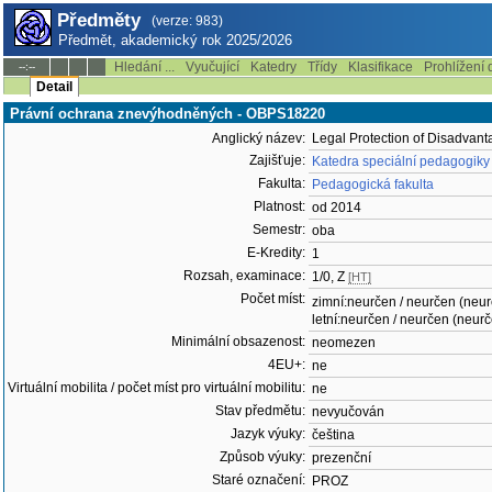
Předměty
(verze: 983)
Předmět, akademický rok 2025/2026
Hledání ...
Vyučující
Katedry
Třídy
Klasifikace
Prohlížení 
--:--
Detail
Právní ochrana znevýhodněných - OBPS18220
Anglický název:
Legal Protection of Disadvant
Zajišťuje:
Katedra speciální pedagogiky
Fakulta:
Pedagogická fakulta
Platnost:
od 2014
Semestr:
oba
E-Kredity:
1
Rozsah, examinace:
1/0, Z
[HT]
Počet míst:
zimní:neurčen / neurčen (neu
letní:neurčen / neurčen (neur
Minimální obsazenost:
neomezen
4EU+:
ne
Virtuální mobilita / počet míst pro virtuální mobilitu:
ne
Stav předmětu:
nevyučován
Jazyk výuky:
čeština
Způsob výuky:
prezenční
Staré označení:
PROZ