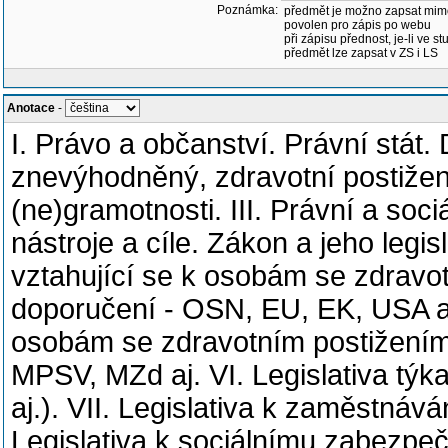
Poznámka:
předmět je možno zapsat mim
povolen pro zápis po webu
při zápisu přednost, je-li ve st
předmět lze zapsat v ZS i LS
Anotace
-
I. Právo a občanství. Právní stát.
znevýhodněný, zdravotní postižen
(ne)gramotnosti. III. Právní a soci
nástroje a cíle. Zákon a jeho legis
vztahující se k osobám se zdravo
doporučení - OSN, EU, EK, USA aj. 
osobám se zdravotním postižením
MPSV, MZd aj. VI. Legislativa týk
aj.). VII. Legislativa k zaměstnáv
Legislativa k sociálnímu zabezpe