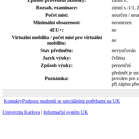
Způsob provedení zkoušky:
zimní s.:
Rozsah, examinace:
zimní s.:1/1,
Počet míst:
neurčen / neu
Minimální obsazenost:
neomezen
4EU+:
ne
Virtuální mobilita / počet míst pro virtuální
ne
mobilitu:
Stav předmětu:
nevyučován
Jazyk výuky:
čeština
Způsob výuky:
prezenční
předmět je m
Poznámka:
povolen pro 
při zápisu pře
Kontakty
Podpora studentů se speciálními potřebami na UK
Univerzita Karlova
|
Informační systém UK