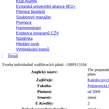
Klub Alumni
Evropská univerzitní aliance 4EU+
Přehled školitelů
Souborový manažer
Promoce
Harmonogram
Evidence programů CŽV
Nástěnka
Hledání osob
Vyhledávání loginů
Detail
Tvorba individuálně vzdělávacích plánů - OBPS13104
The preparati
Anglický název:
plans
Zajišťuje:
Katedra psyc
Fakulta:
Pedagogická f
Platnost:
od 2009
Semestr:
zimní
E-Kredity:
2