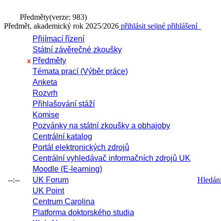
Předměty
(verze: 983)
Předmět, akademický rok 2025/2026
přihlásit se
jiné přihlášení
Přijímací řízení
Státní závěrečné zkoušky
Předměty
x
Témata prací (Výběr práce)
Anketa
Rozvrh
Přihlašování stáží
Komise
Pozvánky na státní zkoušky a obhajoby
Centrální katalog
Portál elektronických zdrojů
Centrální vyhledávač informačních zdrojů UK
Moodle (E-learning)
--:--
UK Forum
Hledání 
UK Point
Centrum Carolina
Platforma doktorského studia