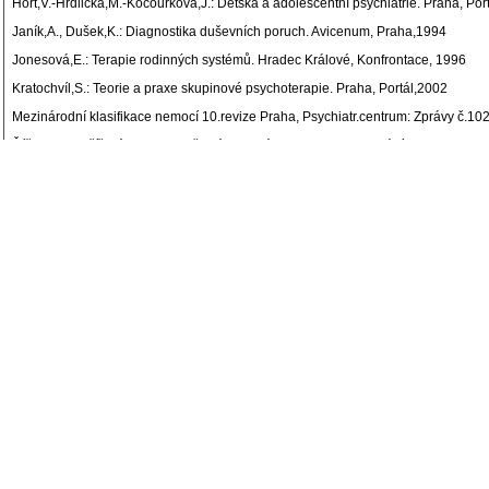
Hort,V.-Hrdlička,M.-Kocourková,J.: Dětská a adolescentní psychiatrie. Praha, Por
Janík,A., Dušek,K.: Diagnostika duševních poruch. Avicenum, Praha,1994
Jonesová,E.: Terapie rodinných systémů. Hradec Králové, Konfrontace, 1996
Kratochvíl,S.: Teorie a praxe skupinové psychoterapie. Praha, Portál,2002
Mezinárodní klasifikace nemocí 10.revize Praha, Psychiatr.centrum: Zprávy č.10
Říčan,P.-Krejčířová,D. a kol.: Dětská klinická psychologie. 3.vydání Praha,Grada
Schmidbauer,W.: Psychická úskalí pomáhajících profesí. Praha, Portál,2000
Svoboda,M.(ed.)-Krejčířová,D.-Vágnerová,M.: Psychodiagnostika dětí a dospívají
Praha, Portál, 1999
Poslední úprava: VIKTORO/PEDF.CUNI.CZ (11.05.2009)
Sylabus
V průběhu kurzu jsou studenti seznámeni s vymezením klinické psychologie jako
S ohledem na historický vývoj oboru je kladen důraz na současné pojetí klinické
S tím souvisí i seznámení s podmínkami práce klinického psychologa, aktuálními
Zdůrazňovány jsou nároky na interdisciplinární spolupráci v přístupu a systému 
Obsahem profesionální činnosti klinického psychologa je :
psychodiagnostika ( podle indikací- se specifiky psychodiagnostiky dětí, mladi