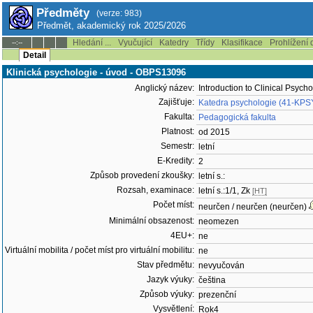
Předměty
(verze: 983)
Předmět, akademický rok 2025/2026
Hledání ...
Vyučující
Katedry
Třídy
Klasifikace
Prohlížení 
--:--
Detail
Klinická psychologie - úvod - OBPS13096
Anglický název:
Introduction to Clinical Psych
Zajišťuje:
Katedra psychologie (41-KPS
Fakulta:
Pedagogická fakulta
Platnost:
od 2015
Semestr:
letní
E-Kredity:
2
Způsob provedení zkoušky:
letní s.:
Rozsah, examinace:
letní s.:1/1, Zk
[HT]
Počet míst:
neurčen / neurčen (neurčen)
Minimální obsazenost:
neomezen
4EU+:
ne
Virtuální mobilita / počet míst pro virtuální mobilitu:
ne
Stav předmětu:
nevyučován
Jazyk výuky:
čeština
Způsob výuky:
prezenční
Vysvětlení:
Rok4