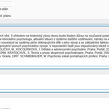
o plán
ud. plánu
ých věd. S ohledem na historický vývoj oboru bude kladen důraz na současné pojetí
linického psychologa, aktuální situací v systému dalšího vzdělávání, nároky na int
ouvislost se systémy péče obklopujícími dítě v jeho vývoji a se základními faktor
í i prevencí poruch psychického vývoje. V neposlední řadě jsou objasňovány etické 
DLIČKA, M.; KOCOURKOVÁ, J. Dětská a adolescentní psychiatrie. Praha: Portál, 2
96. KRATOCHVÍL, S. Teorie a praxe skupinové psychoterapie. Praha: Portál, 2002. 
aha: Grada, 1997. SCHMIDBAUER, W. Psychická úskalí pomáhajících profesí. Prah
.