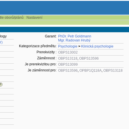
dle oborů/plánů
Nastavení
ology
Garant:
PhDr. Petr Goldmann
Mgr. Radovan Hrubý
Y)
Kategorizace předmětu:
Psychologie
>
Klinická psychologie
Prerekvizity :
OBPS13002
Záměnnost :
OBPS13118
,
OBPS13596
Je prerekvizitou pro:
OBPS13099
Je záměnnost pro:
OBPS13596
,
OPBP1Q118A
,
OBPS13118