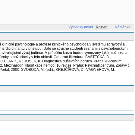
Výsledky anket
Rozvrh
Nástěnka
 klinické psychologie a profese klinického psychologa v systému zdravotní a
erdiciplinaritu v přístupu. Dále se stručně studenti seznámí s psychologickými
y ovlivňujícími vývoj jedince. V průběhu kurzu budou vymezeny také možnosti a
nároky a požadavky v této oblasti. Odborná literatura: BAŠTECKÁ, B.;
000. JANÍK, A.; DUŠEK, K. Diagnostika duševních poruch. Praha: Avicenum,
Mezinárodní klasifikace nemocí 10.revize. Praha: Psychiatr.centrum, Zprávy č.
a: Portál, 2000. SVOBODA, M. (ed.).; KREJČÍŘOVÁ, D.; VÁGNEROVÁ, M.