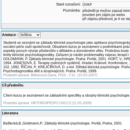
Staré označení:
ÚVKP
Poznámka:
předmět je možno zapsat mim
povolen pro zápis po webu
při zápisu přednost, je-li ve st
Anotace
-
Studenti se seznámí se základy klinické psychologie jako aplikace psychologick
sociální péče naší společnosti. Obsahem kurzu je seznámení s podmínkami práce k
aspekty poruch vývoje především v dětském a dorostovém věku. Probrána bude i s
limity klinické psychodiagnostiky. Zařazen je nástin problematiky náprav, terapi
GOLDMANN, P. Základy klinické psychologie. Praha: Portál, 2001. HORT, V.; HR
1994. JONESOVÁ, E. Terapie rodinných systémů. Hradec Králové: Konfrontace, 19
102, 1992. ŘÍČAN, P.; KREJČÍŘOVÁ, D. a kol. Dětská klinická psychologie. Pr
Psychodiagnostika dětí a dospívajících. Praha: Portál, 1999.
Poslední úprava: Bittnerová Dana, PhDr., CSc. (10.05.2007)
Cíl předmětu
Cílem kurzu je seznámení se základními specifiky a obsahy klinické psychologie
Poslední úprava: VIKTORO/PEDF.CUNI.CZ (11.05.2009)
Literatura
Baštecká,B.,Goldmann,P.: Základy klinické psychologie. Portál, Praha, 2001