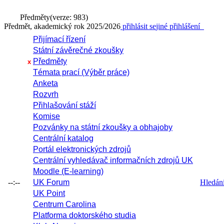
Předměty
(verze: 983)
Předmět, akademický rok 2025/2026
přihlásit se
jiné přihlášení
Přijímací řízení
Státní závěrečné zkoušky
Předměty
x
Témata prací (Výběr práce)
Anketa
Rozvrh
Přihlašování stáží
Komise
Pozvánky na státní zkoušky a obhajoby
Centrální katalog
Portál elektronických zdrojů
Centrální vyhledávač informačních zdrojů UK
Moodle (E-learning)
--:--
UK Forum
Hledání 
UK Point
Centrum Carolina
Platforma doktorského studia