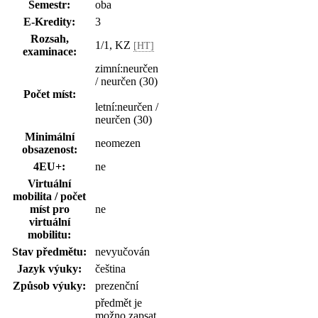
Semestr:
oba
E-Kredity:
3
Rozsah,
1/1, KZ
[HT]
examinace:
zimní:neurčen
/ neurčen (30)
Počet míst:
letní:neurčen /
neurčen (30)
Minimální
neomezen
obsazenost:
4EU+:
ne
Virtuální
mobilita / počet
míst pro
ne
virtuální
mobilitu:
Stav předmětu:
nevyučován
Jazyk výuky:
čeština
Způsob výuky:
prezenční
předmět je
možno zapsat