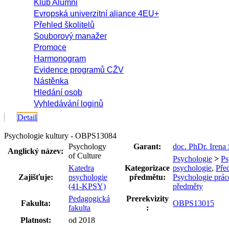
Klub Alumni
Evropská univerzitní aliance 4EU+
Přehled školitelů
Souborový manažer
Promoce
Harmonogram
Evidence programů CŽV
Nástěnka
Hledání osob
Vyhledávání loginů
Detail
Psychologie kultury - OBPS13084
Psychology
Garant:
doc. PhDr. Irena
Anglický název:
of Culture
Psychologie
>
Ps
Katedra
Kategorizace
psychologie
,
Pře
Zajišťuje:
psychologie
předmětu:
Psychologie prác
(41-KPSY)
předměty
Pedagogická
Prerekvizity
Fakulta:
OBPS13015
fakulta
:
Platnost:
od 2018