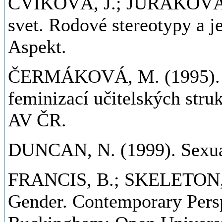
CVIKOVÁ, J.; JURÁKOVÁ, 
svet. Rodové stereotypy a je
Aspekt.
ČERMÁKOVÁ, M. (1995). An
feminizací učitelských stru
AV ČR.
DUNCAN, N. (1999). Sexual
FRANCIS, B.; SKELETON, C
Gender. Contemporary Persp