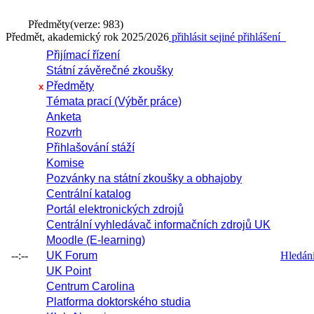
Předměty
(verze: 983)
Předmět, akademický rok 2025/2026
přihlásit se
jiné přihlášení
Přijímací řízení
Státní závěrečné zkoušky
Předměty
x
Témata prací (Výběr práce)
Anketa
Rozvrh
Přihlašování stáží
Komise
Pozvánky na státní zkoušky a obhajoby
Centrální katalog
Portál elektronických zdrojů
Centrální vyhledávač informačních zdrojů UK
Moodle (E-learning)
--:--
UK Forum
Hledání 
UK Point
Centrum Carolina
Platforma doktorského studia