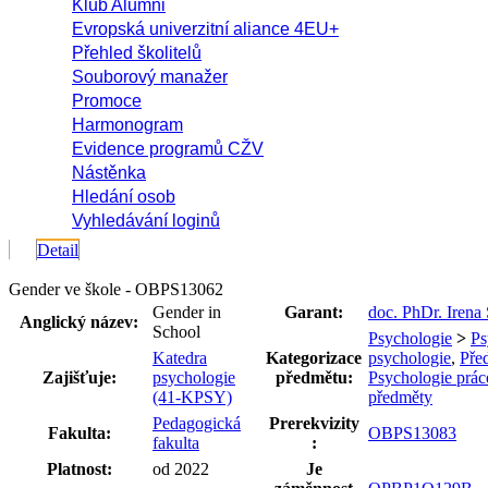
Klub Alumni
Evropská univerzitní aliance 4EU+
Přehled školitelů
Souborový manažer
Promoce
Harmonogram
Evidence programů CŽV
Nástěnka
Hledání osob
Vyhledávání loginů
Detail
Gender ve škole - OBPS13062
Gender in
Garant:
doc. PhDr. Irena
Anglický název:
School
Psychologie
>
Ps
Katedra
Kategorizace
psychologie
,
Pře
Zajišťuje:
psychologie
předmětu:
Psychologie prác
(41-KPSY)
předměty
Pedagogická
Prerekvizity
Fakulta:
OBPS13083
fakulta
:
Platnost:
od 2022
Je