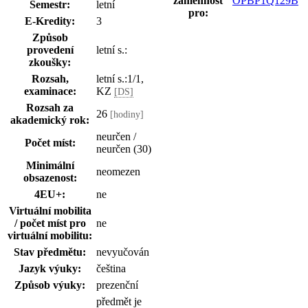
záměnnost
OPBP1Q129B
Semestr:
letní
pro:
E-Kredity:
3
Způsob
provedení
letní s.:
zkoušky:
Rozsah,
letní s.:1/1,
examinace:
KZ
[DS]
Rozsah za
26
[hodiny]
akademický rok:
neurčen /
Počet míst:
neurčen (30)
Minimální
neomezen
obsazenost:
4EU+:
ne
Virtuální mobilita
/ počet míst pro
ne
virtuální mobilitu:
Stav předmětu:
nevyučován
Jazyk výuky:
čeština
Způsob výuky:
prezenční
předmět je