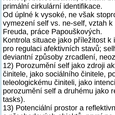
primální cirkulární identifikace.
Od úplné k vysoké, ne však stopro
vymezení self vs. ne-self, vztah k 
Freuda, práce Papouškových.
Kontrola situace jako příležitost k
pro regulaci afektivních stavů; sel
deviantní způsoby zrcadlení, neo
12) Porozumění self jako zdroji akt
činitele, jako sociálního činitele,
teleologickému činiteli, jako inten
porozumění self a druhému jako rep
tasks).
13) Potenciální prostor a reflekti