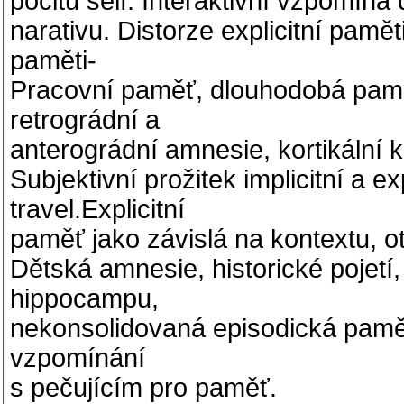
pocitu self. Interaktivní vzpomíná
narativu. Distorze explicitní paměti
paměti-
Pracovní paměť, dlouhodobá pam
retrográdní a
anterográdní amnesie, kortikální 
Subjektivní prožitek implicitní a ex
travel.Explicitní
paměť jako závislá na kontextu, o
Dětská amnesie, historické pojet
hippocampu,
nekonsolidovaná episodická paměť
vzpomínání
s pečujícím pro paměť.