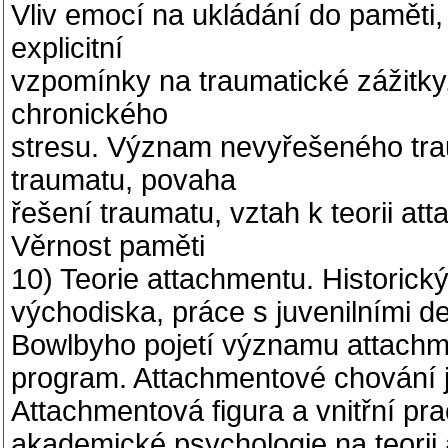
Vliv emocí na ukládání do paměti,
explicitní
vzpomínky na traumatické zážitky,
chronického
stresu. Význam nevyřešeného tra
traumatu, povaha
řešení traumatu, vztah k teorii at
Věrnost paměti
10) Teorie attachmentu. Historick
východiska, práce s juvenilními de
Bowlbyho pojetí významu attachme
program. Attachmentové chování j
Attachmentová figura a vnitřní pr
akademické psychologie na teorii