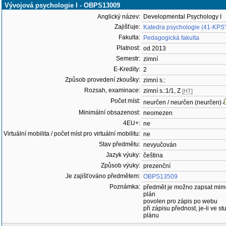
Vývojová psychologie I - OBPS13009
Anglický název:
Developmental Psychology I
Zajišťuje:
Katedra psychologie (41-KPS
Fakulta:
Pedagogická fakulta
Platnost:
od 2013
Semestr:
zimní
E-Kredity:
2
Způsob provedení zkoušky:
zimní s.:
Rozsah, examinace:
zimní s.:1/1, Z
[HT]
Počet míst:
neurčen / neurčen (neurčen)
Minimální obsazenost:
neomezen
4EU+:
ne
Virtuální mobilita / počet míst pro virtuální mobilitu:
ne
Stav předmětu:
nevyučován
Jazyk výuky:
čeština
Způsob výuky:
prezenční
Je zajišťováno předmětem:
OBPS13509
Poznámka:
předmět je možno zapsat mim
plán
povolen pro zápis po webu
při zápisu přednost, je-li ve st
plánu