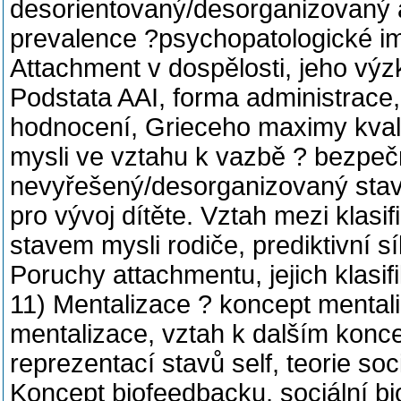
desorientovaný/desorganizovaný 
prevalence ?psychopatologické im
Attachment v dospělosti, jeho výz
Podstata AAI, forma administrace,
hodnocení, Grieceho maximy kvalit
mysli ve vztahu k vazbě ? bezpečn
nevyřešený/desorganizovaný stav 
pro vývoj dítěte. Vztah mezi klasi
stavem mysli rodiče, prediktivní sí
Poruchy attachmentu, jejich klasif
11) Mentalizace ? koncept mental
mentalizace, vztah k dalším konce
reprezentací stavů self, teorie so
Koncept biofeedbacku, sociální b