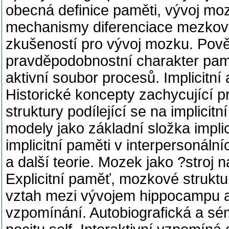
obecná definice paměti, vývoj mo
mechanismy diferenciace mezkový
zkušeností pro vývoj mozku. Pově
pravděpodobnostní charakter pam
aktivní soubor procesů. Implicitní 
Historické koncepty zachycující p
struktury podílející se na implici
modely jako základní složka implic
implicitní paměti v interpersonáln
a další teorie. Mozek jako ?stroj n
Explicitní paměť, mozkové struktury
vztah mezi vývojem hippocampu a 
vzpomínání. Autobiografická a s