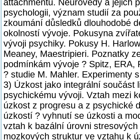
attachmentu. Neurovědy a jejich 
psychologii, význam studií za pou
zkoumání důsledků dlouhodobé de
okolností vývoje. Pokusyna zvířa
vývoji psychiky. Pokusy H. Harlow
Meaney, Maestripieri. Poznatky ze
podmínkám vývoje ? Spitz, ERA, Pe
? studie M. Mahler. Experimenty s
3) Úzkost jako integrální součást l
psychickému vývoji. Vztah mezi ko
úzkost z progresu a z psychické 
úzkostí ? vyhnutí se úzkosti a mo
vztah k bazální úrovni stresovýc
mozkových struktur ve vztahu k 