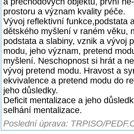
a přechodových objektů, první ne-j
prostoru a význam kvality péče.
Vývoj reflektivní funkce,podstata
dětského myšlení v raném věku, 
podstata a slabiny, vznik a vývoj
modu, jeho význam, pretend modus
myšlení. Neschopnost si hrát a n
vývoj pretend modu. Hravost a sy
ekvivalence a pretend modu do ref
jeho důsledky.
Deficit mentalizace a jeho důsledk
selhání mentalizace.
Poslední úprava: TRPISO/PEDF.C