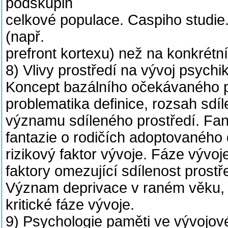
podskupin
celkové populace. Caspiho studie.
(např.
prefront kortexu) než na konkrétní
8) Vlivy prostředí na vývoj psychik
Koncept bazálního očekávaného pr
problematika definice, rozsah sdí
významu sdíleného prostředí. Fanta
fantazie o rodičích adoptovaného d
rizikový faktor vývoje. Fáze vývoje
faktory omezující sdílenost prostře
Význam deprivace v raném věku, 
kritické fáze vývoje.
9) Psychologie paměti ve vývojov