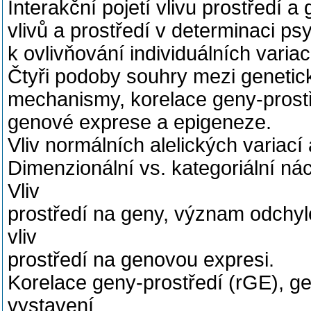
Interakční pojetí vlivu prostředí 
vlivů a prostředí v determinaci ps
k ovlivňování individuálních variac
Čtyři podoby souhry mezi genetický
mechanismy, korelace geny-prostř
genové exprese a epigeneze.
Vliv normálních alelických variací
Dimenzionální vs. kategoriální nác
Vliv
prostředí na geny, význam odchyl
vliv
prostředí na genovou expresi.
Korelace geny-prostředí (rGE), ge
vystavení