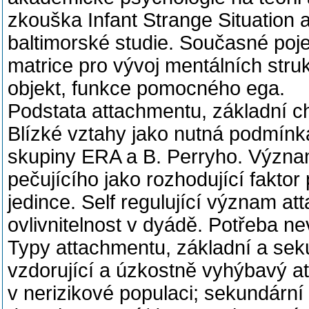
zkouška Infant Strange Situation a
baltimorské studie. Současné poj
matrice pro vývoj mentálních strukt
objekt, funkce pomocného ega.
Podstata attachmentu, základní c
Blízké vztahy jako nutná podmín
skupiny ERA a B. Perryho. Význam 
pečujícího jako rozhodující fakt
jedince. Self regulující význam a
ovlivnitelnost v dyádě. Potřeba ne
Typy attachmentu, základní a sek
vzdorující a úzkostně vyhýbavý a
v nerizikové populaci; sekundární 