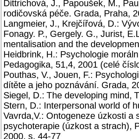
Dittrichová, J., Papoušek, M., Pau
rodičovská péče. Grada, Praha, 
Langmeier, J., Krejčířová, D.: Vý
Fonagy. P., Gergely. G., Jurist, E.L
mentalisation and the development
Heidbrink, H.: Psychologie moráln
Pedagogika, 51,4, 2001 (celé čísl
Pouthas, V., Jouen, F.: Psycholo
dítěte a jeho poznávání. Grada, 
Siegel, D.: The developing mind, 
Stern, D.: Interpersonal world of
Vavrda,V.: Ontogeneze úzkosti a st
psychoterapie (úzkost a strach), 
2000, s. 44-77