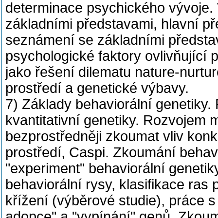
determinace psychického vývoje.
základními představami, hlavní př
seznámení se základními představit
psychologické faktory ovlivňující 
jako řešení dilematu nature-nurtur
prostředí a genetické výbavy.
7) Základy behaviorální genetiky.
kvantitativní genetiky. Rozvojem 
bezprostředněji zkoumat vliv konk
prostředí, Caspi. Zkoumání behavio
"experiment" behaviorální genetik
behaviorální rysy, klasifikace ras 
křížení (výběrové studie), práce 
adopce" a "vypínání" genů. Zkoum