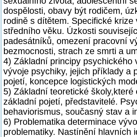
sexuálního života, adolescentní s
dospělosti, obavy být rodičem, úzk
rodině s dítětem. Specifické krize
středního věku. Úzkosti související
padesátníků, omezení pracovní vý
bezmocnosti, strach ze smrti a um
4) Základní principy psychického vý
vývoje psychiky, jejich příklady a 
pojetí, koncepce logistických mod
5) Základní teoretické školy,které 
základní pojetí, představitelé. Ps
behaviorismus, současný stav a i
6) Problematika determinace vývoj
problematiky. Nastínění hlavních i