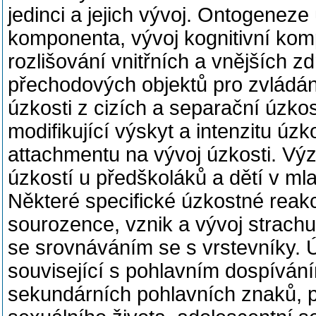
jedinci a jejich vývoj. Ontogeneze
komponenta, vývoj kognitivní ko
rozlišování vnitřních a vnějších 
přechodových objektů pro zvládán
úzkosti z cizích a separační úzkos
modifikující výskyt a intenzitu úzk
attachmentu na vývoj úzkosti. Vý
úzkostí u předškoláků a dětí v m
Některé specifické úzkostné reakc
sourozence, vznik a vývoj strachu
se srovnáváním se s vrstevníky. Ú
související s pohlavním dospívání
sekundárních pohlavních znaků, p