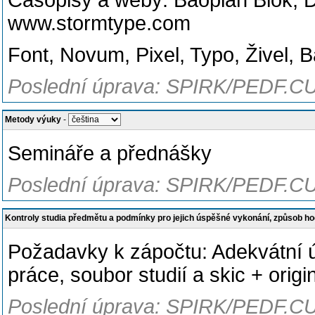
Časopisy a weby: Baoplán Blok, 
www.stormtype.com
Font, Novum, Pixel, Typo, Živel, B
Poslední úprava: SPIRK/PEDF.CU
Metody výuky
-
Semináře a přednášky
Poslední úprava: SPIRK/PEDF.CU
Kontroly studia předmětu a podmínky pro jejich úspěšné vykonání, způsob h
Požadavky k zápočtu: Adekvátní ú
práce, soubor studií a skic + origi
Poslední úprava: SPIRK/PEDF.CU