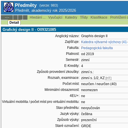
Předměty
(verze: 983)
Předmět, akademický rok 2025/2026
Hledání ...
Vyučující
Katedry
Třídy
Klasifikace
Prohlížení 
--:--
Detail
Grafický design II - O09321085
Anglický název:
Graphis design II
Zajišťuje:
Katedra výtvarné výchovy (41
Fakulta:
Pedagogická fakulta
Platnost:
od 2019
Semestr:
zimní
E-Kredity:
4
Způsob provedení zkoušky:
zimní s.:
Rozsah, examinace:
zimní s.:1/2, KZ
[HT]
Počet míst:
neurčen / neurčen (40)
Minimální obsazenost:
neomezen
4EU+:
ne
Virtuální mobilita / počet míst pro virtuální mobilitu:
ne
Stav předmětu:
nevyučován
Jazyk výuky:
čeština
Způsob výuky:
prezenční
Staré označení:
GRDE