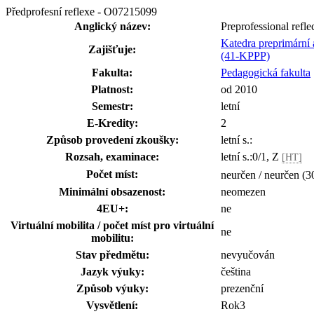
Předprofesní reflexe - O07215099
Anglický název:
Preprofessional refle
Katedra preprimární
Zajišťuje:
(41-KPPP)
Fakulta:
Pedagogická fakulta
Platnost:
od 2010
Semestr:
letní
E-Kredity:
2
Způsob provedení zkoušky:
letní s.:
Rozsah, examinace:
letní s.:0/1, Z
[HT]
Počet míst:
neurčen / neurčen (3
Minimální obsazenost:
neomezen
4EU+:
ne
Virtuální mobilita / počet míst pro virtuální
ne
mobilitu:
Stav předmětu:
nevyučován
Jazyk výuky:
čeština
Způsob výuky:
prezenční
Vysvětlení:
Rok3