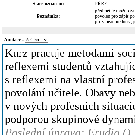
Staré označení:
PŘRE
předmět je možno za
Poznámka:
povolen pro zápis p
při zápisu přednost, j
Anotace
-
Kurz pracuje metodami soci
reflexemi studentů vztahuj
s reflexemi na vlastní prof
povolání učitele. Obavy neb
v nových profesních situací
podporou skupinové dynami
Poslední úprava: Erudio ()