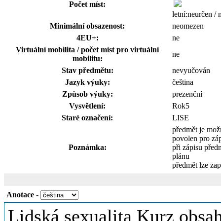
Počet míst:
letní:neurčen /
Minimální obsazenost:
neomezen
4EU+:
ne
Virtuální mobilita / počet míst pro virtuální
ne
mobilitu:
Stav předmětu:
nevyučován
Jazyk výuky:
čeština
Způsob výuky:
prezenční
Vysvětlení:
Rok5
Staré označení:
LISE
předmět je mož
povolen pro zá
Poznámka:
při zápisu předn
plánu
předmět lze zap
Anotace
-
Lidská sexualita Kurz obsa