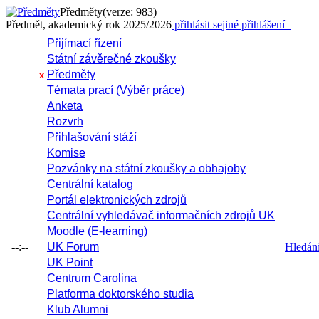
Předměty
(verze: 983)
Předmět, akademický rok 2025/2026
přihlásit se
jiné přihlášení
Přijímací řízení
Státní závěrečné zkoušky
Předměty
x
Témata prací (Výběr práce)
Anketa
Rozvrh
Přihlašování stáží
Komise
Pozvánky na státní zkoušky a obhajoby
Centrální katalog
Portál elektronických zdrojů
Centrální vyhledávač informačních zdrojů UK
Moodle (E-learning)
--:--
UK Forum
Hledání 
UK Point
Centrum Carolina
Platforma doktorského studia
Klub Alumni