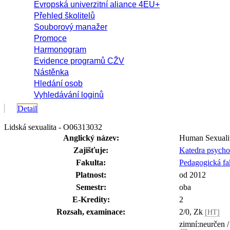
Evropská univerzitní aliance 4EU+
Přehled školitelů
Souborový manažer
Promoce
Harmonogram
Evidence programů CŽV
Nástěnka
Hledání osob
Vyhledávání loginů
Detail
Lidská sexualita - O06313032
Anglický název:
Human Sexuali
Zajišťuje:
Katedra psych
Fakulta:
Pedagogická fa
Platnost:
od 2012
Semestr:
oba
E-Kredity:
2
Rozsah, examinace:
2/0, Zk
[HT]
zimní:neurčen /