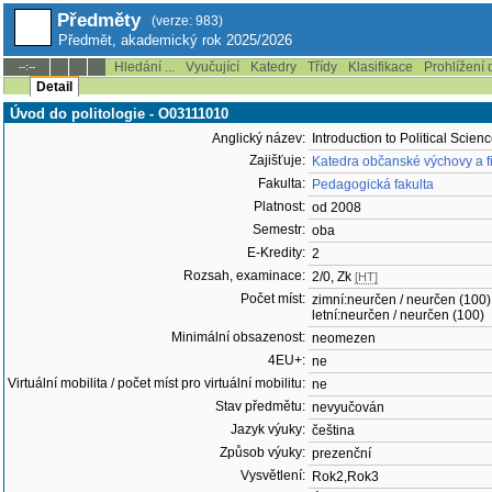
Předměty
(verze: 983)
Předmět, akademický rok 2025/2026
Hledání ...
Vyučující
Katedry
Třídy
Klasifikace
Prohlížení 
--:--
Detail
Úvod do politologie - O03111010
Anglický název:
Introduction to Political Scien
Zajišťuje:
Katedra občanské výchovy a f
Fakulta:
Pedagogická fakulta
Platnost:
od 2008
Semestr:
oba
E-Kredity:
2
Rozsah, examinace:
2/0, Zk
[HT]
Počet míst:
zimní:neurčen / neurčen (100)
letní:neurčen / neurčen (100)
Minimální obsazenost:
neomezen
4EU+:
ne
Virtuální mobilita / počet míst pro virtuální mobilitu:
ne
Stav předmětu:
nevyučován
Jazyk výuky:
čeština
Způsob výuky:
prezenční
Vysvětlení:
Rok2,Rok3