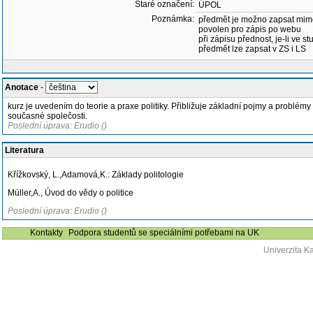
Staré označení:
ÚPOL
Poznámka:
předmět je možno zapsat mim
povolen pro zápis po webu
při zápisu přednost, je-li ve st
předmět lze zapsat v ZS i LS
Anotace
-
kurz je uvedením do teorie a praxe politiky. Přibližuje základní pojmy a problémy 
současné společosti.
Poslední úprava: Erudio ()
Literatura
Křížkovský, L.,Adamová,K.: Základy politologie
Müller,A., Úvod do vědy o politice
Poslední úprava: Erudio ()
Kontakty
Podpora studentů se speciálními potřebami na UK
Univerzita K