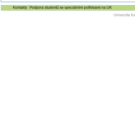
Kontakty
Podpora studentů se speciálními potřebami na UK
Univerzita K