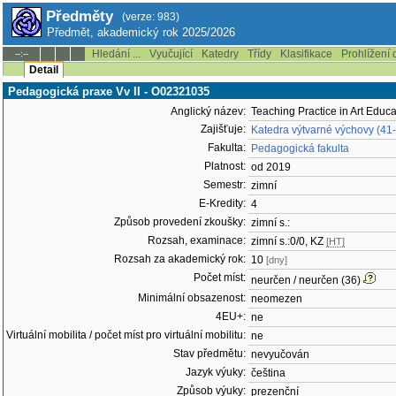
Předměty
(verze: 983)
Předmět, akademický rok 2025/2026
Hledání ...
Vyučující
Katedry
Třídy
Klasifikace
Prohlížení 
--:--
Detail
Pedagogická praxe Vv II - O02321035
Anglický název:
Teaching Practice in Art Educat
Zajišťuje:
Katedra výtvarné výchovy (41
Fakulta:
Pedagogická fakulta
Platnost:
od 2019
Semestr:
zimní
E-Kredity:
4
Způsob provedení zkoušky:
zimní s.:
Rozsah, examinace:
zimní s.:0/0, KZ
[HT]
Rozsah za akademický rok:
10
[dny]
Počet míst:
neurčen / neurčen (36)
Minimální obsazenost:
neomezen
4EU+:
ne
Virtuální mobilita / počet míst pro virtuální mobilitu:
ne
Stav předmětu:
nevyučován
Jazyk výuky:
čeština
Způsob výuky:
prezenční