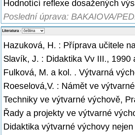
Hodnotící reflexe dosažených výs
Poslední úprava: BAKAIOVA/PED
Literatura
-
Hazuková, H. : Příprava učitele n
Slavík, J. : Didaktika Vv III., 1990 
Fulková, M. a kol. . Výtvarná výcho
Roeselová,V. : Námět ve výtvarn
Techniky ve výtvarné výchově, P
Řady a projekty ve výtvarné vých
Didaktika výtvarné výchovy neje