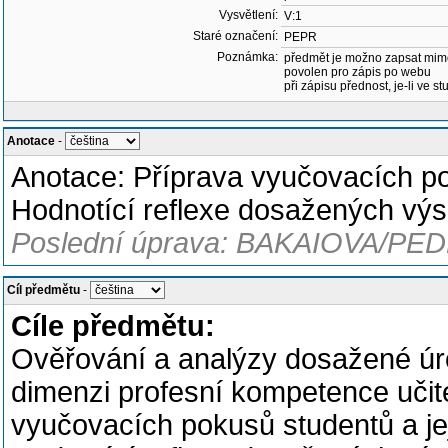
Vysvětlení:
V:1
Staré označení:
PEPR
Poznámka:
předmět je možno zapsat mim
povolen pro zápis po webu
při zápisu přednost, je-li ve st
Anotace
-
Anotace: Příprava vyučovacích pok
Hodnotící reflexe dosažených výs
Poslední úprava: BAKAIOVA/PED
Cíl předmětu
-
Cíle předmětu:
Ověřování a analýzy dosažené úr
dimenzi profesní kompetence učit
vyučovacích pokusů studentů a jej