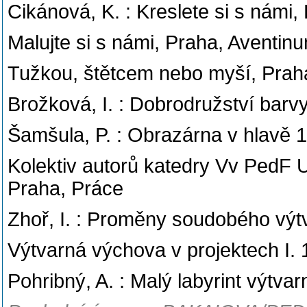
Cikánová, K. : Kreslete si s námi
Malujte si s námi, Praha, Aventi
Tužkou, štětcem nebo myší, Prah
Brožková, I. : Dobrodružství bar
Šamšula, P. : Obrazárna v hlavě 1
Kolektiv autorů katedry Vv PedF 
Praha, Práce
Zhoř, I. : Proměny soudobého vý
Výtvarná výchova v projektech I. 1
Pohribný, A. : Malý labyrint výt