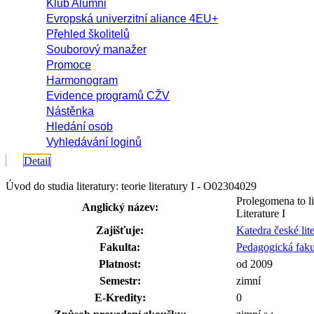
Klub Alumni
Evropská univerzitní aliance 4EU+
Přehled školitelů
Souborový manažer
Promoce
Harmonogram
Evidence programů CŽV
Nástěnka
Hledání osob
Vyhledávání loginů
Detail
Úvod do studia literatury: teorie literatury I - O02304029
Prolegomena to li
Anglický název:
Literature I
Zajišťuje:
Katedra české li
Fakulta:
Pedagogická faku
Platnost:
od 2009
Semestr:
zimní
E-Kredity:
0