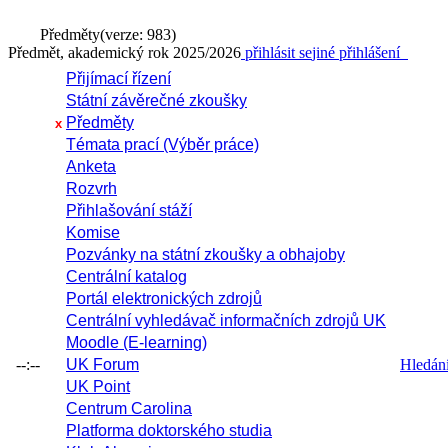
Předměty
(verze: 983)
Předmět, akademický rok 2025/2026
přihlásit se
jiné přihlášení
Přijímací řízení
Státní závěrečné zkoušky
Předměty
x
Témata prací (Výběr práce)
Anketa
Rozvrh
Přihlašování stáží
Komise
Pozvánky na státní zkoušky a obhajoby
Centrální katalog
Portál elektronických zdrojů
Centrální vyhledávač informačních zdrojů UK
Moodle (E-learning)
--:--
UK Forum
Hledání 
UK Point
Centrum Carolina
Platforma doktorského studia