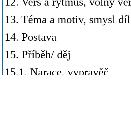
12. Verš a rytmus, volný ver
13. Téma a motiv, smysl díl
14. Postava
15. Příběh/ děj
15.1. Narace, vypravěč
16. Časoprostor
17. Druhy a žánry; lyrika, e
17.1. Epos, román, povídka,