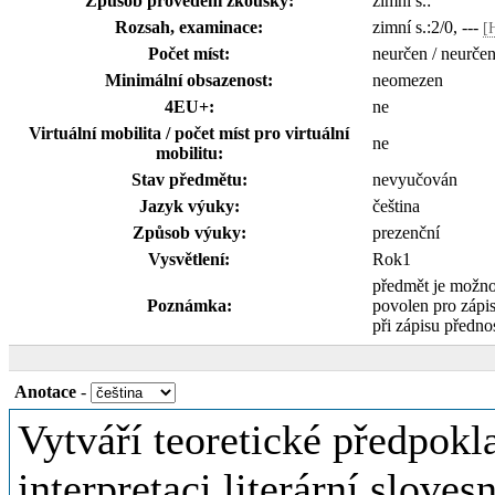
Způsob provedení zkoušky:
zimní s.:
Rozsah, examinace:
zimní s.:2/0, ---
[
Počet míst:
neurčen / neurčen
Minimální obsazenost:
neomezen
4EU+:
ne
Virtuální mobilita / počet míst pro virtuální
ne
mobilitu:
Stav předmětu:
nevyučován
Jazyk výuky:
čeština
Způsob výuky:
prezenční
Vysvětlení:
Rok1
předmět je možno
Poznámka:
povolen pro zápi
při zápisu přednos
Anotace
-
Vytváří teoretické předpokl
interpretaci literární slovesn