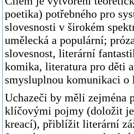
Cílem je vytvoření teoretic
poetika) potřebného pro sys
slovesnosti v širokém spektr
umělecká a populární; próza
slovesnost, literární fantasti
komika, literatura pro děti
smysluplnou komunikaci o li
Uchazeči by měli zejména p
klíčovými pojmy (doložit je
kreací), přiblížit literární z