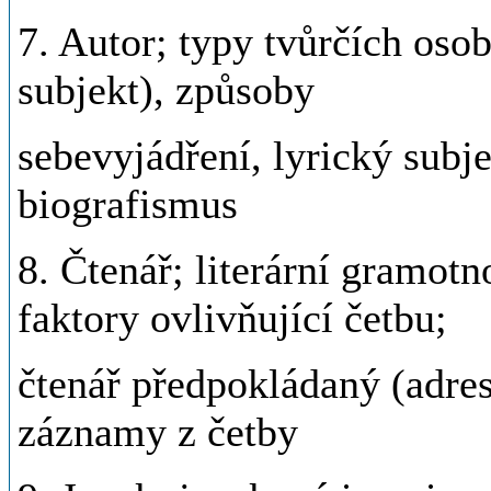
7. Autor; typy tvůrčích osob
subjekt), způsoby
sebevyjádření, lyrický subje
biografismus
8. Čtenář; literární gramotno
faktory ovlivňující četbu;
čtenář předpokládaný (adresá
záznamy z četby