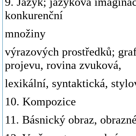
9. Jazyk; jazyková imaginace
konkurenční
množiny
výrazových prostředků; gra
projevu, rovina zvuková,
lexikální, syntaktická, stylo
10. Kompozice
11. Básnický obraz, obrazn