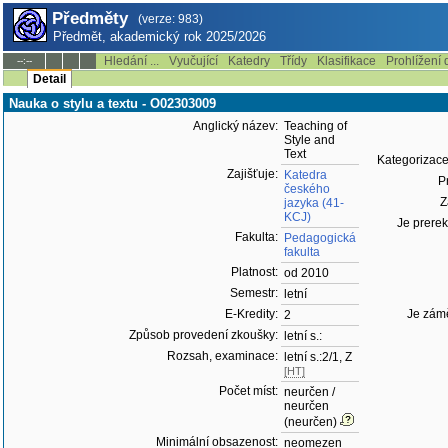
Předměty
(verze: 983)
Předmět, akademický rok 2025/2026
Hledání ...
Vyučující
Katedry
Třídy
Klasifikace
Prohlížení 
--:--
Detail
Nauka o stylu a textu - O02303009
Anglický název:
Teaching of
Style and
Text
Kategorizace
Zajišťuje:
Katedra
Pr
českého
Z
jazyka (41-
KCJ)
Je prerek
Fakulta:
Pedagogická
fakulta
Platnost:
od 2010
Semestr:
letní
E-Kredity:
Je zám
2
Způsob provedení zkoušky:
letní s.:
Rozsah, examinace:
letní s.:2/1, Z
[HT]
Počet míst:
neurčen /
neurčen
(neurčen)
Minimální obsazenost:
neomezen