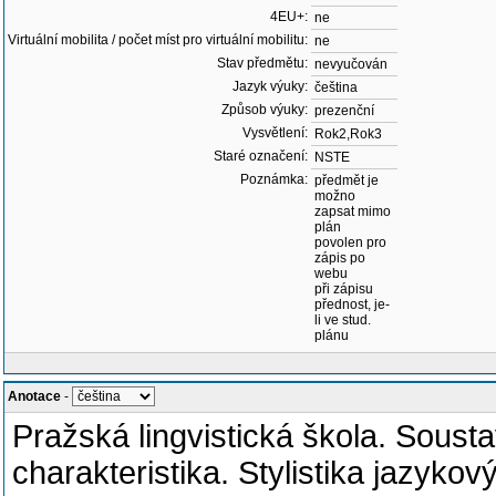
4EU+:
ne
Virtuální mobilita / počet míst pro virtuální mobilitu:
ne
Stav předmětu:
nevyučován
Jazyk výuky:
čeština
Způsob výuky:
prezenční
Vysvětlení:
Rok2,Rok3
Staré označení:
NSTE
Poznámka:
předmět je
možno
zapsat mimo
plán
povolen pro
zápis po
webu
při zápisu
přednost, je-
li ve stud.
plánu
Anotace
-
Pražská lingvistická škola. Sousta
charakteristika. Stylistika jazyko