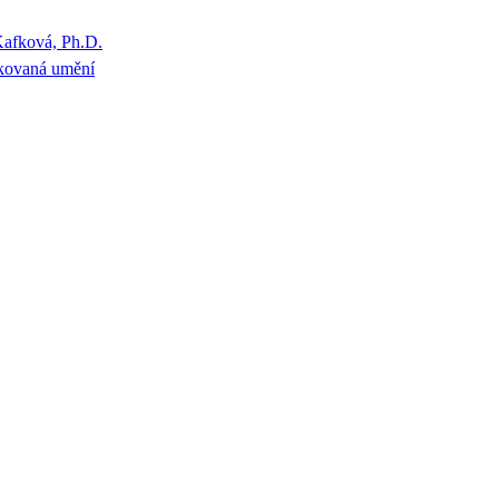
Kafková, Ph.D.
kovaná umění