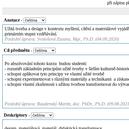
při zápisu p
Anotace
-
Užitá tvorba a design v kontextu myšlení, cítění a materiálové vyj
primárním stupni vzdělávání.
Poslední úprava: Svatošová Zuzana, Mgr., Ph.D. (04.09.2020)
Cíl předmětu
-
Po absolvování tohoto kurzu budou studenti:
- rozumět základním principům užité tvorby v širším kulturně-histor
- schopni aplikovat tyto principy ve vlastní užité tvorbě
- schopni experimetnovat s různými materiály a technikami a získan
- schopni vlastní zkušenosti s užitou tvorbou transformovat do výt
Poslední úprava: Raudenský Martin, doc. PhDr., Ph.D. (09.08.2021
Deskriptory
-
design, materiálová, materiál, didaktická transformace