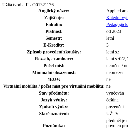
Užitá tvorba II - O01321136
Anglický název:
Applied arts
Zajišťuje:
Katedra vý
Fakulta:
Pedagogická
Platnost:
od 2023
Semestr:
letní
E-Kredity:
3
Způsob provedení zkoušky:
letní s.:
Rozsah, examinace:
letní s.:0/2
Počet míst:
neurčen / n
Minimální obsazenost:
neomezen
4EU+:
ne
Virtuální mobilita / počet míst pro virtuální mobilitu:
ne
Stav předmětu:
vyučován
Jazyk výuky:
čeština
Způsob výuky:
prezenční
Staré označení:
UŽTV
předmět je 
Poznámka:
povolen pro