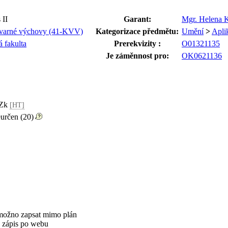
 II
Garant:
Mgr. Helena 
tvarné výchovy (41-KVV)
Kategorizace předmětu:
Umění
>
Apli
 fakulta
Prerekvizity :
O01321135
Je záměnnost pro:
OK0621136
, Zk
[HT]
eurčen (20)
možno zapsat mimo plán
 zápis po webu