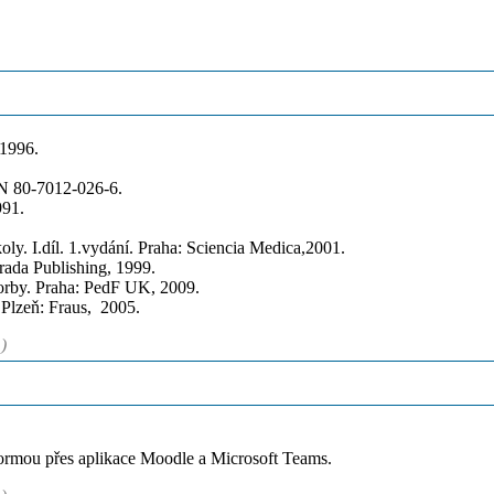
 1996.
N 80-7012-026-6.
991.
. I.díl. 1.vydání. Praha: Sciencia Medica,2001.
ada Publishing, 1999.
orby. Praha: PedF UK, 2009.
lzeň: Fraus, 2005.
)
ormou přes aplikace Moodle a Microsoft Teams.