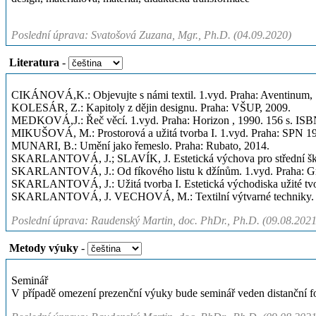
Poslední úprava: Svatošová Zuzana, Mgr., Ph.D. (04.09.2020)
Literatura
-
CIKÁNOVÁ,K.: Objevujte s námi textil. 1.vyd. Praha: Aventinum,
KOLESÁR, Z.: Kapitoly z dějin designu. Praha: VŠUP, 2009.
MEDKOVÁ,J.: Řeč věcí. 1.vyd. Praha: Horizon , 1990. 156 s. ISB
MIKUŠOVÁ, M.: Prostorová a užitá tvorba I. 1.vyd. Praha: SPN 1
MUNARI, B.: Umění jako řemeslo. Praha: Rubato, 2014.
SKARLANTOVÁ, J.; SLAVÍK, J. Estetická výchova pro střední školy
SKARLANTOVÁ, J.: Od fíkového listu k džínům. 1.vyd. Praha: Gr
SKARLANTOVÁ, J.: Užitá tvorba I. Estetická východiska užité tv
SKARLANTOVÁ, J. VECHOVÁ, M.: Textilní výtvarné techniky. P
Poslední úprava: Raudenský Martin, doc. PhDr., Ph.D. (09.08.2021
Metody výuky
-
Seminář
V případě omezení prezenční výuky bude seminář veden distanční f