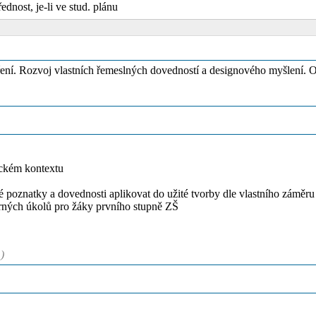
řednost, je-li ve stud. plánu
ádření. Rozvoj vlastních řemeslných dovedností a designového myšlení
ickém kontextu
é poznatky a dovednosti aplikovat do užité tvorby dle vlastního záměru
varných úkolů pro žáky prvního stupně ZŠ
)