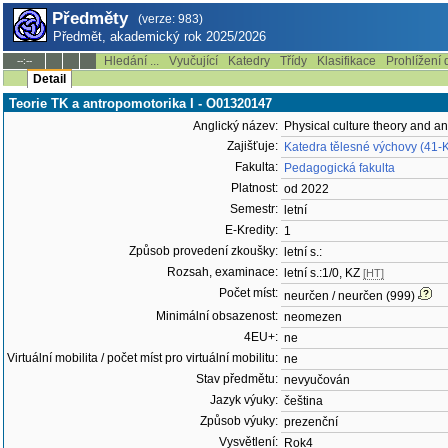
Předměty
(verze: 983)
Předmět, akademický rok 2025/2026
Hledání ...
Vyučující
Katedry
Třídy
Klasifikace
Prohlížení 
--:--
Detail
Teorie TK a antropomotorika I - O01320147
Anglický název:
Physical culture theory and a
Zajišťuje:
Katedra tělesné výchovy (41-
Fakulta:
Pedagogická fakulta
Platnost:
od 2022
Semestr:
letní
E-Kredity:
1
Způsob provedení zkoušky:
letní s.:
Rozsah, examinace:
letní s.:1/0, KZ
[HT]
Počet míst:
neurčen / neurčen (999)
Minimální obsazenost:
neomezen
4EU+:
ne
Virtuální mobilita / počet míst pro virtuální mobilitu:
ne
Stav předmětu:
nevyučován
Jazyk výuky:
čeština
Způsob výuky:
prezenční
Vysvětlení:
Rok4