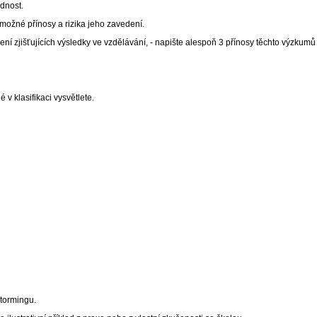
dnost.
 možné přínosy a rizika jeho zavedení.
í zjišťujících výsledky ve vzdělávání, - napište alespoň 3 přínosy těchto výzkumů 
v klasifikaci vysvětlete.
tormingu.