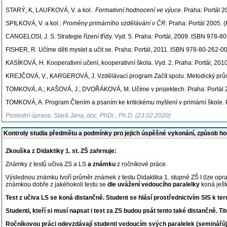
STARÝ, K, LAUFKOVÁ, V. a kol.
Formativní hodnocení ve výuce
. Praha: Portál 2
SPILKOVÁ, V. a kol.:
Proměny primárního vzdělávání v ČR
. Praha: Portál 2005. (K
CANGELOSI, J. S. Strategie řízení třídy. Vyd. 5. Praha: Portál, 2009. ISBN 978-8
FISHER, R. Učíme děti myslet a učit se. Praha: Portál, 2011. ISBN 978-80-262-0
KASÍKOVÁ, H. Kooperativní učení, kooperativní škola. Vyd. 2. Praha: Portál, 20
KREJČOVÁ, V., KARGEROVÁ, J. Vzdělávací program Začít spolu. Metodický průvodc
TOMKOVÁ, A.; KAŠOVÁ, J.; DVOŘÁKOVÁ, M. Učíme v projektech. Praha: Portál 
TOMKOVÁ, A. Program Čtením a psaním ke kritickému myšlení v primární škole
Poslední úprava: Stará Jana, doc. PhDr., Ph.D. (23.02.2020)
Kontroly studia předmětu a podmínky pro jejich úspěšné vykonání, způsob h
Zkouška z Didaktiky 1. st. ZŠ zahrnuje:
Známky z testů učiva ZS a LS
a známku
z ročníkové práce.
Výslednou známku tvoří průměr známek z testu Didaktika 1. stupně ZŠ I (lze oprav
známkou dobře z jakéhokoli testu se
dle uvážení vedoucího paralelky
koná ješt
Test z učiva LS se koná distančně. Student se hlásí prostřednictvím SIS k ter
Studenti, kteří si musí napsat i test za ZS budou psát tento také distančně. T
Ročníkovou práci odevzdávají studenti vedoucím svých paralelek (seminářů) ne