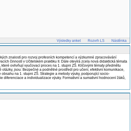
Výsledky anket
Rozvrh LS
Nástěnka
tických znalostí pro rozvoj profesních kompetencí a výzkumné zpracovávání
cích činností v Učitelském praktiku II. Dále otevírá zcela nová didaktická témata
, které ovlivňují vyučovací proces na 1. stupni ZŠ. Klíčovými tématy předmětu
ké otázky, jsou: Bezpečné a podnětné prostředí pro učení, efektivní komunikace,
e obsahu na 1. stupni ZŠ. Strategie a metody výuky, podporující socio-
ie diferenciace a individualizace výuky. Formativní a sumativní hodnocení žáků,