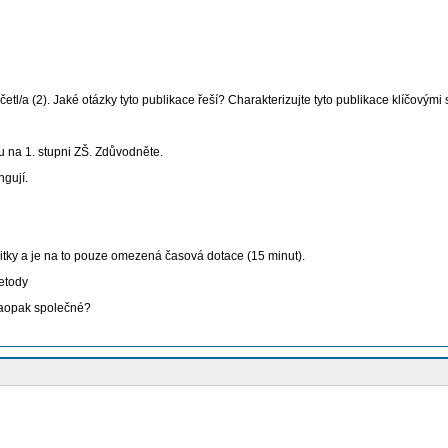
 četl/a (2). Jaké otázky tyto publikace řeší? Charakterizujte tyto publikace klíčovým
u na 1. stupni ZŠ. Zdůvodněte.
ngují.
zážitky a je na to pouze omezená časová dotace (15 minut).
etody
 naopak společné?