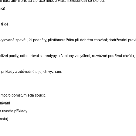
ilustrativní příklad z praxe nebo z vlastní zkušenosti se školou.
ící)
třídě.
ytované zpevňující podněty, přistihnout žáka při dobrém chování; dodržování prav
ehlížet pocity, odbourávat stereotypy a šablony v myšlení, rozvážně používat chvál
ich příklady a zdůvodněte jejich význam.
o moc/o pomstu/hledá soucit.
ělávání
a uveďte příklady.
matu).