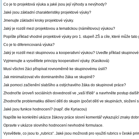
Co je to projektová výuka a jaké jsou její výhody a nevýhody?
Jaké jsou základní charakteristiky projektové výuky?
Jmenujte základní kroky projektové výuky.
Jaký je rozdíl mezi projektovou a tematickou (námětovou) výukou?
Popište příklad vhodné projektové výuky pro 1. stupeň ZŠ a cíle, které může tato 
Co je to diferencovaná výuka?
Jaký je rozdíl mezi skupinovou a kooperativní výukou? Uveďte příklad skupinové
Vyjmenujte a vysvětlete principy kooperativní výuky. (Kasíková)
Musí všichni žáci přispívat rovnoměrně ke skupinovému úsilí?
Jak minimalizovat vliv dominantního žáka ve skupině?
Jak pomoci začlenění slabšího a ostýchavého žáka do skupinové práce?
Zhodnoťte úroveň sociálních dovedností ve „vaší třídě“ a navrhněte postup dalšího
Zhodnoťte problematiku dělení dětí do skupin (počet dětí ve skupinách, složení
Jaké jsou funkce hodnocení? (např. dle Kyriacou)
Napište ke konkrétní ukázce žákovy práce slovní komentář vykazující znaky dob
Opravte v ukázce slovního hodnocení nevhodné formulace.
Vysvětlete, co jsou to „rubrics“. Jaké jsou možnosti pro využití rubrics v české pr