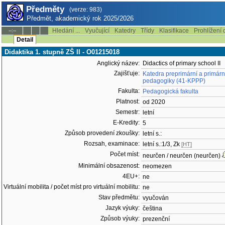
Předměty
(verze: 983)
Předmět, akademický rok 2025/2026
Hledání ...
Vyučující
Katedry
Třídy
Klasifikace
Prohlížení 
--:--
Detail
Didaktika 1. stupně ZŠ II - O01215018
Anglický název:
Didactics of primary school II
Zajišťuje:
Katedra preprimární a primárn
pedagogiky (41-KPPP)
Fakulta:
Pedagogická fakulta
Platnost:
od 2020
Semestr:
letní
E-Kredity:
5
Způsob provedení zkoušky:
letní s.:
Rozsah, examinace:
letní s.:1/3, Zk
[HT]
Počet míst:
neurčen / neurčen (neurčen)
Minimální obsazenost:
neomezen
4EU+:
ne
Virtuální mobilita / počet míst pro virtuální mobilitu:
ne
Stav předmětu:
vyučován
Jazyk výuky:
čeština
Způsob výuky:
prezenční