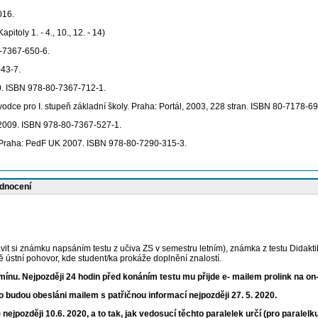
016.
apitoly 1. - 4., 10., 12. - 14)
0-7367-650-6.
043-7.
10. ISBN 978-80-7367-712-1.
e pro I. stupeň základní školy. Praha: Portál, 2003, 228 stran. ISBN 80-7178-69
2009. ISBN 978-80-7367-527-1.
. Praha: PedF UK 2007. ISBN 978-80-7290-315-3.
odnocení
it si známku napsáním testu z učiva ZS v semestru letním), známka z testu Didaktik
ě ústní pohovor, kde student/ka prokáže doplnění znalostí.
mínu. Nejpozději 24 hodin před konáním testu mu přijde e- mailem prolink na on-
ito budou obesláni mailem s patřičnou informací nejpozději 27. 5. 2020.
jpozději 10.6. 2020, a to tak, jak vedosucí těchto paralelek určí (pro paralelk