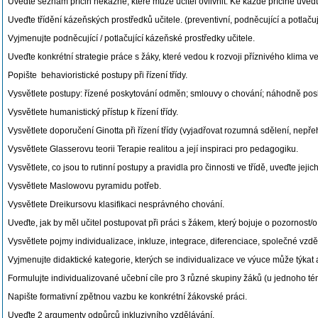
Uveďte seznam příčin nekázně, které může učitel ovlivnit. Ke každé příčině uveďte 
Uveďte třídění kázeňských prostředků učitele. (preventivní, podněcující a potlačuj
Vyjmenujte podněcující / potlačující kázeňské prostředky učitele.
Uveďte konkrétní strategie práce s žáky, které vedou k rozvoji příznivého klima ve 
Popište behavioristické postupy při řízení třídy.
Vysvětlete postupy: řízené poskytování odměn; smlouvy o chování; náhodně posk
Vysvětlete humanistický přístup k řízení třídy.
Vysvětlete doporučení Ginotta při řízení třídy (vyjadřovat rozumná sdělení, nepř
Vysvětlete Glasserovu teorii Terapie realitou a její inspiraci pro pedagogiku.
Vysvětlete, co jsou to rutinní postupy a pravidla pro činnosti ve třídě, uveďte jej
Vysvětlete Maslowovu pyramidu potřeb.
Vysvětlete Dreikursovu klasifikaci nesprávného chování.
Uveďte, jak by měl učitel postupovat při práci s žákem, který bojuje o pozornost/
Vysvětlete pojmy individualizace, inkluze, integrace, diferenciace, společné vzd
Vyjmenujte didaktické kategorie, kterých se individualizace ve výuce může týkat 
Formulujte individualizované učební cíle pro 3 různé skupiny žáků (u jednoho té
Napište formativní zpětnou vazbu ke konkrétní žákovské práci.
Uveďte 2 argumenty odpůrců inkluzivního vzdělávání.