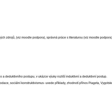
ných zdrojů, (viz moodle podpora), správná práce s literaturou (viz moodle podpora
ho a deduktivního postupu, v ukázce výuky rozliší induktivní a deduktivní postup.
odace, sociální konstruktivismus- uvede příklady, zhodnotí přínos Piageta, Vygotsk