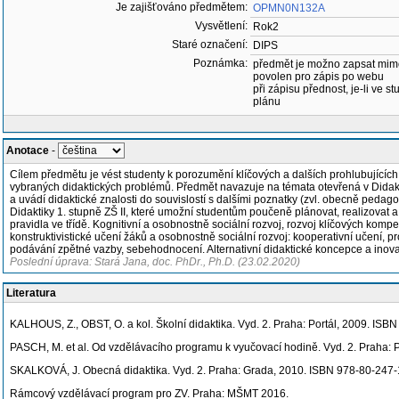
Je zajišťováno předmětem:
OPMN0N132A
Vysvětlení:
Rok2
Staré označení:
DIPS
Poznámka:
předmět je možno zapsat mim
povolen pro zápis po webu
při zápisu přednost, je-li ve st
plánu
Anotace
-
Cílem předmětu je vést studenty k porozumění klíčových a dalších prohlubujících
vybraných didaktických problémů. Předmět navazuje na témata otevřená v Didaktice
a uvádí didaktické znalosti do souvislostí s dalšími poznatky (zvl. obecně pedag
Didaktiky 1. stupně ZŠ II, které umožní studentům poučeně plánovat, realizovat a
pravidla ve třídě. Kognitivní a osobnostně sociální rozvoj, rozvoj klíčových komp
konstruktivistické učení žáků a osobnostně sociální rozvoj: kooperativní učení, 
podávání zpětné vazby, sebehodnocení. Alternativní didaktické koncepce a inova
Poslední úprava: Stará Jana, doc. PhDr., Ph.D. (23.02.2020)
Literatura
KALHOUS, Z., OBST, O. a kol. Školní didaktika. Vyd. 2. Praha: Portál, 2009. IS
PASCH, M. et al. Od vzdělávacího programu k vyučovací hodině. Vyd. 2. Praha: 
SKALKOVÁ, J. Obecná didaktika. Vyd. 2. Praha: Grada, 2010. ISBN 978-80-247-
Rámcový vzdělávací program pro ZV. Praha: MŠMT 2016.