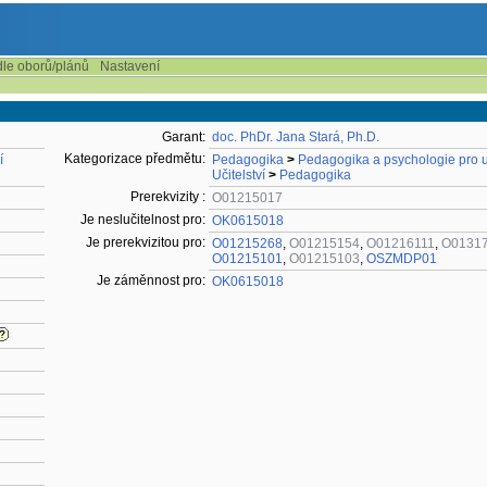
dle oborů/plánů
Nastavení
Garant:
doc. PhDr. Jana Stará, Ph.D.
Kategorizace předmětu:
í
Pedagogika
>
Pedagogika a psychologie pro u
Učitelství
>
Pedagogika
Prerekvizity :
O01215017
Je neslučitelnost pro:
OK0615018
Je prerekvizitou pro:
O01215268
,
O01215154
,
O01216111
,
O0131
O01215101
,
O01215103
,
OSZMDP01
Je záměnnost pro:
OK0615018