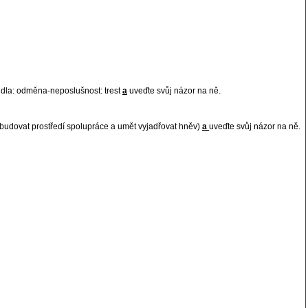
idla: odměna-neposlušnost: trest
a
uveďte svůj názor na ně.
u, budovat prostředí spolupráce a umět vyjadřovat hněv)
a
uveďte svůj názor na ně.