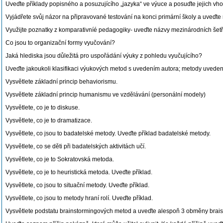
Uveďte příklady popisného a posuzujícího „jazyka“ ve výuce a posuďte jejich vho
Vyjádřete svůj názor na připravované testování na konci primární školy a uveďte
Využijte poznatky z komparativníé pedagogiky- uveďte názvy mezinárodních šetřen
Co jsou to organizační formy vyučování?
Jaká hlediska jsou důležitá pro uspořádání výuky z pohledu vyučujícího?
Uveďte jakoukoli klasifikaci výukových metod s uvedením autora; metody uvedené 
Vysvětlete základní princip behaviorismu.
Vysvětlete základní princip humanismu ve vzdělávání (personální modely)
Vysvětlete, co je to diskuse.
Vysvětlete, co je to dramatizace.
Vysvětlete, co jsou to badatelské metody. Uveďte příklad badatelské metody.
Vysvětlete, co se děti při badatelských aktivitách učí.
Vysvětlete, co je to Sokratovská metoda.
Vysvětlete, co je to heuristická metoda. Uveďte příklad.
Vysvětlete, co jsou to situační metody. Uveďte příklad.
Vysvětlete, co jsou to metody hraní rolí. Uveďte příklad.
Vysvětlete podstatu brainstormingových metod a uveďte alespoň 3 obměny brais