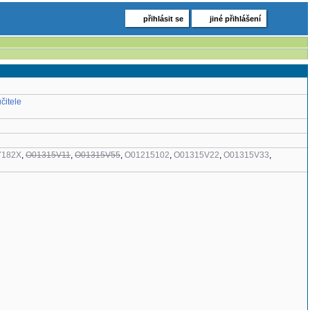
přihlásit se
jiné přihlášení
čitele
7182X
,
O01315V11
,
O01315V55
,
O01215102
,
O01315V22
,
O01315V33
,