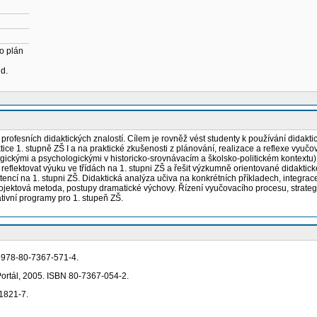
o plán
ud.
 profesních didaktických znalostí. Cílem je rovněž vést studenty k používání didak
 1. stupně ZŠ I a na praktické zkušenosti z plánování, realizace a reflexe vyučova
ogickými a psychologickými v historicko-srovnávacím a školsko-politickém kontextu)
 reflektovat výuku ve třídách na 1. stupni ZŠ a řešit výzkumně orientované didaktic
etencí na 1. stupni ZŠ. Didaktická analýza učiva na konkrétních příkladech, integrac
projektová metoda, postupy dramatické výchovy. Řízení vyučovacího procesu, strateg
tivní programy pro 1. stupeň ZŠ.
BN 978-80-7367-571-4.
Portál, 2005. ISBN 80-7367-054-2.
1821-7.