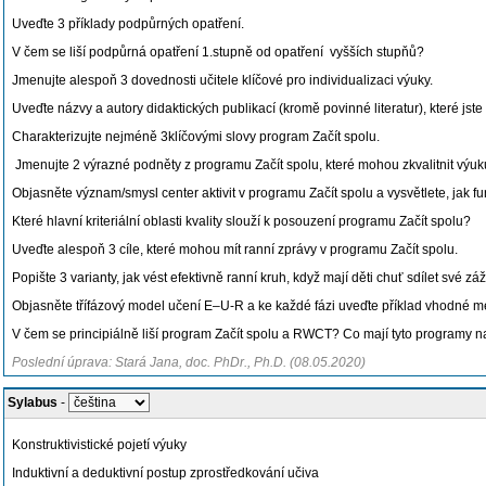
Uveďte 3 příklady podpůrných opatření.
V čem se liší podpůrná opatření 1.stupně od opatření vyšších stupňů?
Jmenujte alespoň 3 dovednosti učitele klíčové pro individualizaci výuky.
Uveďte názvy a autory didaktických publikací (kromě povinné literatur), které jste
Charakterizujte nejméně 3klíčovými slovy program Začít spolu.
Jmenujte 2 výrazné podněty z programu Začít spolu, které mohou zkvalitnit výuk
Objasněte význam/smysl center aktivit v programu Začít spolu a vysvětlete, jak fu
Které hlavní kriteriální oblasti kvality slouží k posouzení programu Začít spolu?
Uveďte alespoň 3 cíle, které mohou mít ranní zprávy v programu Začít spolu.
Popište 3 varianty, jak vést efektivně ranní kruh, když mají děti chuť sdílet své 
Objasněte třífázový model učení E–U-R a ke každé fázi uveďte příklad vhodné m
V čem se principiálně liší program Začít spolu a RWCT? Co mají tyto programy
Poslední úprava: Stará Jana, doc. PhDr., Ph.D. (08.05.2020)
Sylabus
-
Konstruktivistické pojetí výuky
Induktivní a deduktivní postup zprostředkování učiva