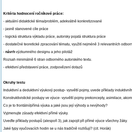
Kritéria hodnocení ročníkové práce:
- aktuální didaktické téma/problém, adekvátně konkretizované
- jasně stanovené cíle práce
- logická struktura výkladu práce, autorsky pojatá struktura práce
- dostatečné teoretické zpracování tématu, využití nejméně 3 relevantních odbor
-
návrh
výzkumného designu a jeho pilotáž
Rozsah minimálně 6 stran odborného autorského textu.
- efektivní představení práce, zodpovězení dotazů
Okruhy testu
Induktivní a deduktivní výukový postup- vysvětlí pojmy, uvede příklady induktivní
Konstruktivistické postupy ve výuce- vysvětlí pojmy prekoncepty, asimilace, akom
Co je to frontální/přímá výuka a jaké jsou její výhody a nevýhody?
Vyjmenujte zásady efektivní přímé výuky.
Uveďte příklady postupů (alespoň 3), jak zapojit při přímé výuce všechny žáky.
Jaké typy vyučovacích hodin se u nás tradičně rozlišují? (cit. Horák)