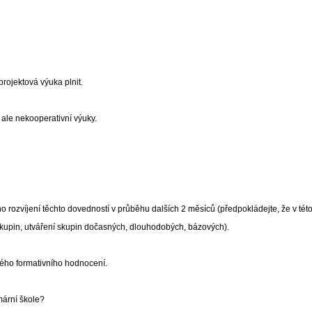
projektová výuka plnit.
 ale nekooperativní výuky.
 rozvíjení těchto dovedností v průběhu dalších 2 měsíců (předpokládejte, že v této 
 skupin, utváření skupin dočasných, dlouhodobých, bázových).
rého formativního hodnocení.
imární škole?