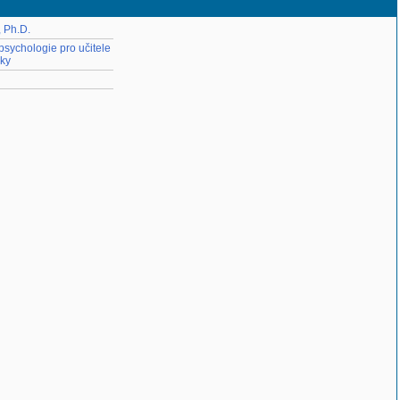
 Ph.D.
sychologie pro učitele
ky