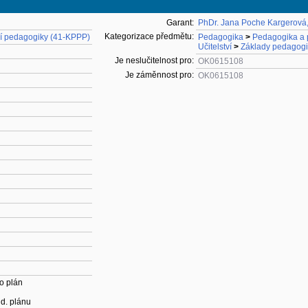
Garant:
PhDr. Jana Poche Kargerová,
Kategorizace předmětu:
ní pedagogiky (41-KPPP)
Pedagogika
>
Pedagogika a p
Učitelství
>
Základy pedagogi
Je neslučitelnost pro:
OK0615108
Je záměnnost pro:
OK0615108
o plán
ud. plánu