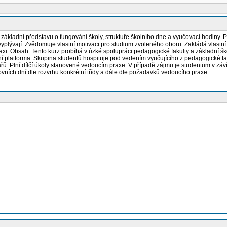
á základní představu o fungování školy, struktuře školního dne a vyučovací hodiny. 
plývají. Zvědomuje vlastní motivaci pro studium zvoleného oboru. Zakládá vlastní 
i. Obsah: Tento kurz probíhá v úzké spolupráci pedagogické fakulty a základní ško
 platforma. Skupina studentů hospituje pod vedením vyučujícího z pedagogické faku
minářů. Plní dílčí úkoly stanovené vedoucím praxe. V případě zájmu je studentům v zá
ních dní dle rozvrhu konkrétní třídy a dále dle požadavků vedoucího praxe.