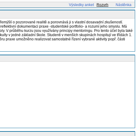
Výsledky anket
Rozvrh
Nástěnka
Přemýšlí o pozorované realitě a porovnává ji s vlastní dosavadní zkušeností.
reflektivní dokumentaci praxe -studentské portfolio- a rozumí jeho smyslu. Má
ly. V průběhu kurzu jsou využívány principy mentoringu. Pro tento účel byla také
lty v jedné základní škole. Studenti v menších skupinách hospitují ve třídách 1.
věru praxe umožněno realizovat samostatné řízení vybrané aktivity popř. části