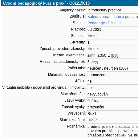
Úvodní pedagogický kurz s praxí - O01215013
Anglický název:
Introductory practice
Zajišťuje:
Katedra preprimární a primár
Fakulta:
Pedagogická fakulta
Platnost:
od 2021
Semestr:
zimní
E-Kredity:
1
Způsob provedení zkoušky:
zimní s.:
Rozsah, examinace:
zimní s.:0/0, Z
[DS]
Rozsah za akademický rok:
5
[dny]
Počet míst:
neurčen / neurčen (100)
Minimální obsazenost:
neomezen
4EU+:
ne
Virtuální mobilita / počet míst pro virtuální mobilitu:
ne
Stav předmětu:
nevyučován
Jazyk výuky:
čeština
Způsob výuky:
prezenční
Vysvětlení:
Rok1
Staré označení:
ÚPGK
Poznámka:
předmět je možno zapsat mim
povolen pro zápis po webu
při zápisu přednost, je-li ve st