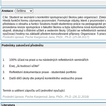
Anotace
-
Cíle: Student se seznámí s konkrétní spolupracující školou jako organizací. Získ
Hledá funkční formu záznamu pozorování. Formuluje otázky, které z pozorování vy
představu o obsahu a funkci Souboru kvalit studentovy práce na pedagogické prax
provedena revize spolupráce s fakultní školou a byla vytvořena nová komunikační
stupně, diskutují s třídními učiteli a vedením školy. Účastní se reflektivních se
vyučovací hodiny na základě předem konzultované přípravy. Organizace: 5 pracov
Poslední úprava: Poche Kargerová Jana, PhDr., Ph.D. (25.08.2017)
Podmínky zakončení předmětu
1. 100% účast na praxi a na následných reflektivních seminářích
2. Esej „Já budoucí učitel"
3. Reflektivní dokumentace praxe - studentské portfolio
4. Další dílčí úkoly dle pokynů konkrétního vedoucího praxe
Termín a udělení zápočtu určí jednotliví vyučující.
Poslední úprava: Poche Kargerová Jana, PhDr., Ph.D. (26.11.2018)
Literatura