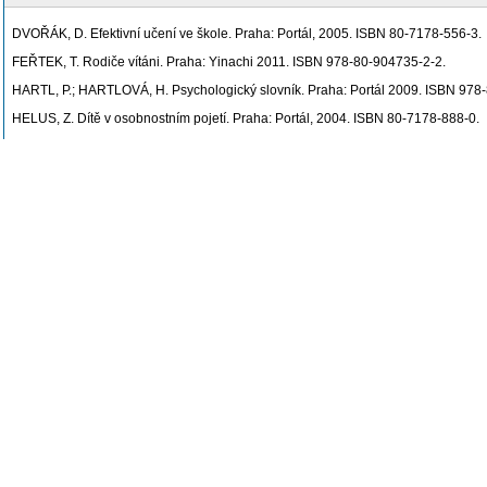
DVOŘÁK, D. Efektivní učení ve škole. Praha: Portál, 2005. ISBN 80-7178-556-3.
FEŘTEK, T. Rodiče vítáni. Praha: Yinachi 2011. ISBN 978-80-904735-2-2.
HARTL, P.; HARTLOVÁ, H. Psychologický slovník. Praha: Portál 2009. ISBN 978
HELUS, Z. Dítě v osobnostním pojetí. Praha: Portál, 2004. ISBN 80-7178-888-0.
HELUS, Z. Sociální psychologie pro pedagogy. Praha: Grada Publishing, a.s., 
HRONCOVÁ, J. Sociológia výchovy. Banská Bystrica: PF UMB, 1996. ISBN 80-8
KOLLÁRIKOVÁ, Z.; PUPALA, B. Předškolní a primární pedagogika Predškolská a
KREISLOVÁ, Z. Krok za krokem 1. třídou. Praha: Grada Publishing, a.s., 2008. 
KREJČOVÁ, V. Třídní schůzka - noční můra? Jde to jinak!. Začít spolu. 2012, č. 1 j
KREJČOVÁ, V.; KARGEROVÁ, J. Vzdělávací program Začít spolu. Praha: Portál,
LUKAVSKÁ, E. Pozor děti! (Didaktické otázky vyučování orientovaného na dítě)
MATĚJČEK, Z. Co děti nejvíc potřebují. Praha: Portál, 1994. ISBN 80-7178-006-5
MATĚJČEK, Z. Po dobrém, nebo po zlém? Praha: Portál, 1994. ISBN 80-85282-0
PETRUSEK, M. Velký sociologický slovník. Sv. 2, P – Ž. 1. vyd. Praha: Karolinu
PRŮCHA, J. Moderní pedagogika. Praha: Portál, 1997. ISBN 80-7178-170-3.
PRŮCHA, J. Pedagogická encyklopedie. Praha: Portál, 2009. ISBN 978-80-7367
RABUŠICOVÁ, M. et al. Škola a (versus) rodina. Brno: Masarykova univerzita, 2