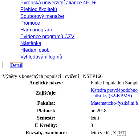
Evropská univerzitní aliance 4EU+
Přehled školitelů
Souborový manažer
Promoce
Harmonogram
Evidence programů CŽV
Nástěnka
Hledání osob
Vyhledávání loginů
Detail
Výběry z konečných populací - cvičení - NSTP166
Anglický název:
Finite Population Sample
Katedra pravděpodobnos
Zajišťuje:
statistiky (32-KPMS)
Fakulta:
Matematicko-fyzikální f
Platnost:
od 2018
Semestr:
letní
E-Kredity:
3
Rozsah, examinace:
letní s.:0/2, Z
[HT]