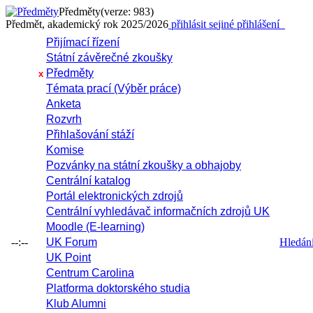
Předměty
(verze: 983)
Předmět, akademický rok 2025/2026
přihlásit se
jiné přihlášení
Přijímací řízení
Státní závěrečné zkoušky
Předměty
x
Témata prací (Výběr práce)
Anketa
Rozvrh
Přihlašování stáží
Komise
Pozvánky na státní zkoušky a obhajoby
Centrální katalog
Portál elektronických zdrojů
Centrální vyhledávač informačních zdrojů UK
Moodle (E-learning)
--:--
UK Forum
Hledání 
UK Point
Centrum Carolina
Platforma doktorského studia
Klub Alumni