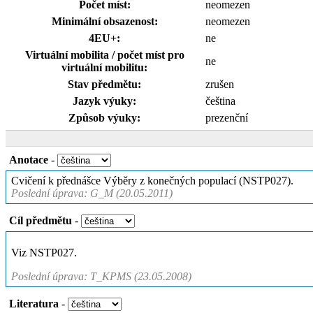
Počet míst:
neomezen
Minimální obsazenost:
neomezen
4EU+:
ne
Virtuální mobilita / počet míst pro
ne
virtuální mobilitu:
Stav předmětu:
zrušen
Jazyk výuky:
čeština
Způsob výuky:
prezenční
Anotace
-
Cvičení k přednášce Výběry z konečných populací (NSTP027).
Poslední úprava: G_M (20.05.2011)
Cíl předmětu
-
Viz NSTP027.
Poslední úprava: T_KPMS (23.05.2008)
Literatura
-