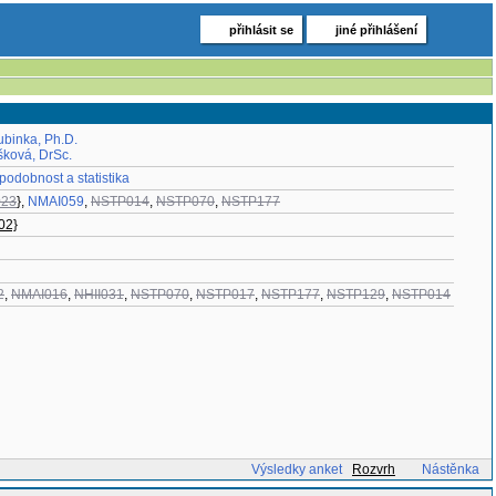
přihlásit se
jiné přihlášení
ubinka, Ph.D.
šková, DrSc.
odobnost a statistika
23
}
,
NMAI059
,
NSTP014
,
NSTP070
,
NSTP177
02}
2
,
NMAI016
,
NHII031
,
NSTP070
,
NSTP017
,
NSTP177
,
NSTP129
,
NSTP014
Výsledky anket
Rozvrh
Nástěnka