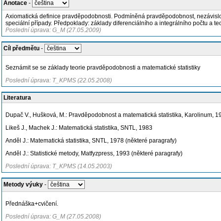
Anotace
-
Axiomatická definice pravděpodobnosti. Podmíněná pravděpodobnost, nezávislost. N
speciální případy. Předpoklady: základy diferenciálního a integrálního počtu a teo
Poslední úprava: G_M (27.05.2009)
Cíl předmětu
-
Seznámit se se základy teorie pravděpodobnosti a matematické statistiky
Poslední úprava: T_KPMS (22.05.2008)
Literatura
Dupač V., Hušková, M.: Pravděpodobnost a matematická statistika, Karolinum, 1
Likeš J., Machek J.: Matematická statistika, SNTL, 1983
Anděl J.: Matematická statistika, SNTL, 1978 (některé paragrafy)
Anděl J.: Statistické metody, Matfyzpress, 1993 (některé paragrafy)
Poslední úprava: T_KPMS (14.05.2003)
Metody výuky
-
Přednáška+cvičení.
Poslední úprava: G_M (27.05.2008)