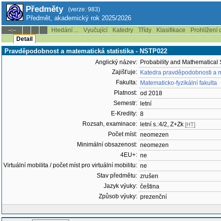
Předměty
(verze: 983)
Předmět, akademický rok 2025/2026
Hledání ...
Vyučující
Katedry
Třídy
Klasifikace
Prohlížení 
--:--
Detail
Pravděpodobnost a matematická statistika - NSTP022
Anglický název:
Probability and Mathematical S
Zajišťuje:
Katedra pravděpodobnosti a m
Fakulta:
Matematicko-fyzikální fakulta
Platnost:
od 2018
Semestr:
letní
E-Kredity:
8
Rozsah, examinace:
letní s.:4/2, Z+Zk
[HT]
Počet míst:
neomezen
Minimální obsazenost:
neomezen
4EU+:
ne
Virtuální mobilita / počet míst pro virtuální mobilitu:
ne
Stav předmětu:
zrušen
Jazyk výuky:
čeština
Způsob výuky:
prezenční