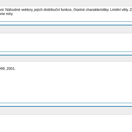
áhodné vektory, jejich distribuční funkce, číselné charakteristiky. Limitní věty. Z
rie míry.
999, 2001.