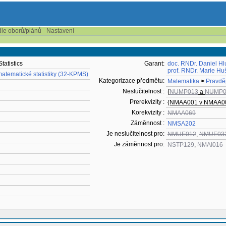
dle oborů/plánů
Nastavení
tatistics
Garant:
doc. RNDr. Daniel Hl
prof. RNDr. Marie Hu
atematické statistiky (32-KPMS)
Kategorizace předmětu:
Matematika
>
Pravděp
Neslučitelnost :
{
NUMP013
a
NUMP0
Prerekvizity :
{NMAA001 v NMAA0
Korekvizity :
NMAA069
Záměnnost :
NMSA202
Je neslučitelnost pro:
NMUE012
,
NMUE03
Je záměnnost pro:
NSTP129
,
NMAI016