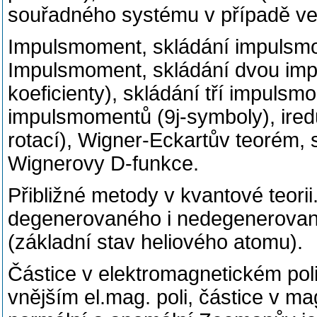
souřadného systému v případě ve
Impulsmoment, skládání impulsmo
Impulsmoment, skládání dvou im
koeficienty), skládání tří impulsm
impulsmomentů (9j-symboly), iredu
rotací), Wigner-Eckartův teorém, 
Wignerovy D-funkce.
Přibližné metody v kvantové teorii
degenerovaného i nedegenerované
(základní stav heliového atomu).
Částice v elektromagnetickém poli
vnějším el.mag. poli, částice v ma