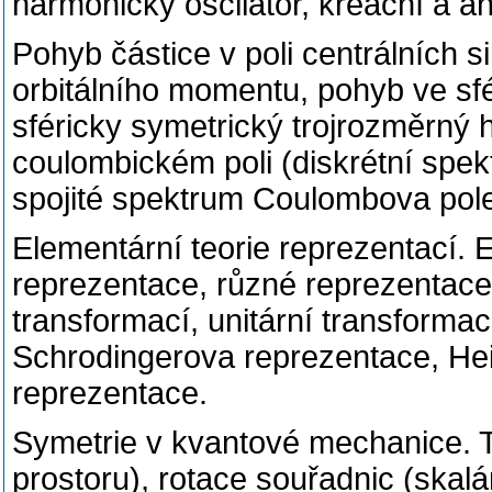
harmonický oscilátor, kreační a an
Pohyb částice v poli centrálních s
orbitálního momentu, pohyb ve sf
sféricky symetrický trojrozměrný 
coulombickém poli (diskrétní spe
spojité spektrum Coulombova pole
Elementární teorie reprezentací. 
reprezentace, různé reprezentace 
transformací, unitární transforma
Schrodingerova reprezentace, He
reprezentace.
Symetrie v kvantové mechanice. 
prostoru), rotace souřadnic (skalár