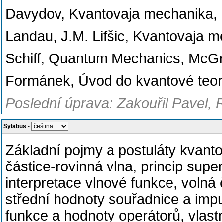
Davydov, Kvantovaja mechanika, 
Landau, J.M. Lifšic, Kvantovaja
Schiff, Quantum Mechanics, McGr
Formánek, Úvod do kvantové teor
Poslední úprava: Zakouřil Pavel, 
Sylabus
-
Základní pojmy a postuláty kvant
částice-rovinná vlna, princip supe
interpretace vlnové funkce, voln
střední hodnoty souřadnice a impul
funkce a hodnoty operátorů, vlastn