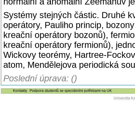
normální a anomální Zeemanův je
Systémy stejných částic. Druhé kv
operátory, Pauliho princip, bozo
kreační operátory bozonů), fermi
kreační operátory fermionů), jedn
Wickovy teorémy, Hartree-Fockova
atom, Mendělejova periodická sou
Poslední úprava: ()
Kontakty
Podpora studentů se speciálními potřebami na UK
Univerzita K