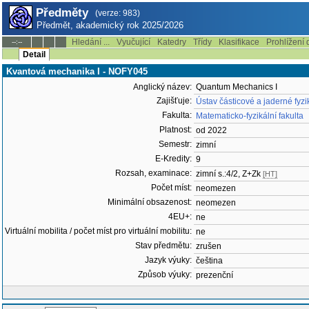
Předměty
(verze: 983)
Předmět, akademický rok 2025/2026
Hledání ...
Vyučující
Katedry
Třídy
Klasifikace
Prohlížení 
--:--
Detail
Kvantová mechanika I - NOFY045
Anglický název:
Quantum Mechanics I
Zajišťuje:
Ústav částicové a jaderné fyz
Fakulta:
Matematicko-fyzikální fakulta
Platnost:
od 2022
Semestr:
zimní
E-Kredity:
9
Rozsah, examinace:
zimní s.:4/2, Z+Zk
[HT]
Počet míst:
neomezen
Minimální obsazenost:
neomezen
4EU+:
ne
Virtuální mobilita / počet míst pro virtuální mobilitu:
ne
Stav předmětu:
zrušen
Jazyk výuky:
čeština
Způsob výuky:
prezenční