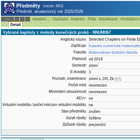
Předměty
(verze: 983)
Předmět, akademický rok 2025/2026
Hledání ...
Vyučující
Katedry
Třídy
Klasifikace
Prohlížení 
--:--
Detail
Vybrané kapitoly z metody konečných prvků - NNUM067
Anglický název:
Selected Chapters on Finite 
Zajišťuje:
Katedra numerické matematik
Fakulta:
Matematicko-fyzikální fakulta
Platnost:
od 2018
Semestr:
zimní
E-Kredity:
3
Rozsah, examinace:
zimní s.:2/0, Zk
[HT]
Počet míst:
neomezen
Minimální obsazenost:
neomezen
4EU+:
ne
Virtuální mobilita / počet míst pro virtuální mobilitu:
ne
Stav předmětu:
zrušen
Jazyk výuky:
čeština
Způsob výuky:
prezenční