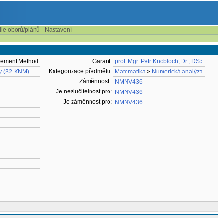
dle oborů/plánů
Nastavení
Element Method
Garant:
prof. Mgr. Petr Knobloch, Dr., DSc.
Kategorizace předmětu:
y (32-KNM)
Matematika
>
Numerická analýza
Záměnnost :
NMNV436
Je neslučitelnost pro:
NMNV436
Je záměnnost pro:
NMNV436