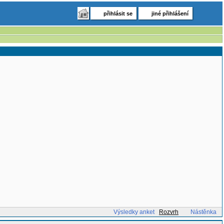
přihlásit se
jiné přihlášení
Výsledky anket
Rozvrh
Nástěnka