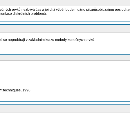
čných prvků nezbývá čas a jejichž výběr bude možno přizpůsobit zájmu poslucha
ementace diskrétních problémů.
é se neprobírají v základním kurzu metody konečných prvků.
ent techniques, 1996