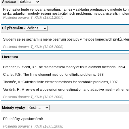
Anotace
-
Přednáška bude věnována tématům, na něž v základní přednášce o metodě kone
prvky, adaptivní metody, řešení nestlačitelných problémů, metoda více sítí, impl
Poslední úprava: T_KNM (18.01.2007)
Cíl předmětu
-
Studenti se se seznámí s méně běžnými postupy v metodě konečných prvků, kter
Poslední úprava: T_KNM (18.05.2008)
Literatura
Brenner, S., Scott, R.: The mathematical theory of finite element methods, 1994
Ciarlet, P.G.: The finite element method for elliptic problems, l978
Thomée, V.: Galerkin finite element methods for parabolic problems, 1997
Verfürth, R.: A review of a posteriori error estimation and adaptive mesh-refinem
Poslední úprava: T_KNM (18.05.2008)
Metody výuky
-
Přednášky v posluchárně.
Poslední úprava: T_KNM (18.05.2008)