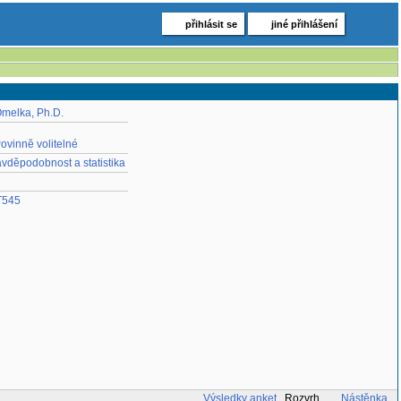
přihlásit se
jiné přihlášení
Omelka, Ph.D.
vinně volitelné
vděpodobnost a statistika
545
Výsledky anket
Rozvrh
Nástěnka