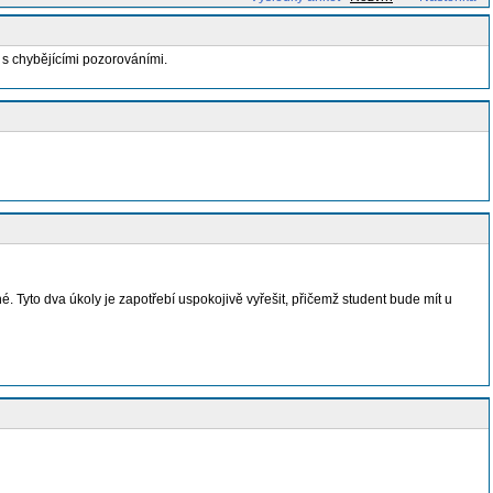
 s chybějícími pozorováními.
 Tyto dva úkoly je zapotřebí uspokojivě vyřešit, přičemž student bude mít u