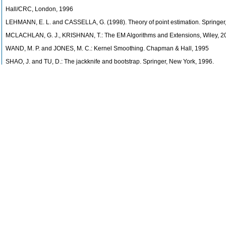
Hall/CRC, London, 1996
LEHMANN, E. L. and CASSELLA, G. (1998). Theory of point estimation. Springer
MCLACHLAN, G. J., KRISHNAN, T.: The EM Algorithms and Extensions, Wiley, 2
WAND, M. P. and JONES, M. C.: Kernel Smoothing. Chapman & Hall, 1995
SHAO, J. and TU, D.: The jackknife and bootstrap. Springer, New York, 1996.
Doplňující literatura:
KOENKER, R.: Quantile regression. Cambridge university press, 2005.
LITTLE, R.J.A., RUBIN, D.B.: Statistical analysis with missing data. New York: J
PAWITAN, Y.: In all likelihood: statistical modelling and inference using likelihoo
SERFLING, R. J.: Approximation Theorems of Mathematical Statistics, Wiley, 198
VAN DER VAART, A. W.: Asymptotic statistics. Cambridge university press, 2000.
Poslední úprava: Omelka Marek, doc. Ing., Ph.D. (11.04.2018)
Metody výuky
-
Přednáška+cvičení.
Poslední úprava: T_KPMS (16.05.2013)
Kontroly studia předmětu a podmínky pro jejich úspěšné vykonání, způsob h