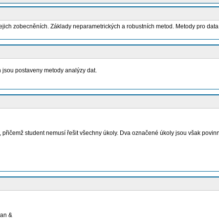
jejich zobecněních. Základy neparametrických a robustních metod. Metody pro data
ch jsou postaveny metody analýzy dat.
přičemž student nemusí řešit všechny úkoly. Dva označené úkoly jsou však povinné.
man &