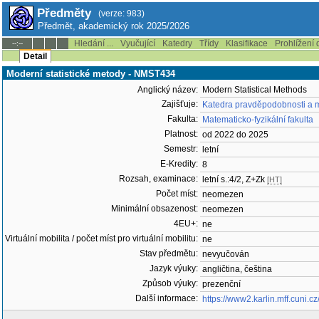
Předměty
(verze: 983)
Předmět, akademický rok 2025/2026
Hledání ...
Vyučující
Katedry
Třídy
Klasifikace
Prohlížení 
--:--
Detail
Moderní statistické metody - NMST434
Anglický název:
Modern Statistical Methods
Zajišťuje:
Katedra pravděpodobnosti a m
Fakulta:
Matematicko-fyzikální fakulta
Platnost:
od 2022 do 2025
Semestr:
letní
E-Kredity:
8
Rozsah, examinace:
letní s.:4/2, Z+Zk
[HT]
Počet míst:
neomezen
Minimální obsazenost:
neomezen
4EU+:
ne
Virtuální mobilita / počet míst pro virtuální mobilitu:
ne
Stav předmětu:
nevyučován
Jazyk výuky:
angličtina, čeština
Způsob výuky:
prezenční
Další informace:
https://www2.karlin.mff.cuni