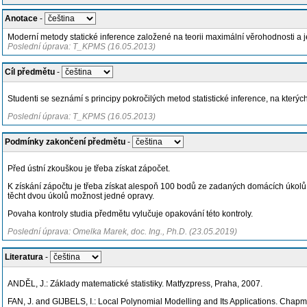
Anotace
-
Moderní metody statické inference založené na teorii maximální věrohodnosti a 
Poslední úprava: T_KPMS (16.05.2013)
Cíl předmětu
-
Studenti se seznámí s principy pokročilých metod statistické inference, na který
Poslední úprava: T_KPMS (16.05.2013)
Podmínky zakončení předmětu
-
Před ústní zkouškou je třeba získat zápočet.
K získání zápočtu je třeba získat alespoň 100 bodů ze zadaných domácích úkolů, 
těcht dvou úkolů možnost jedné opravy.
Povaha kontroly studia předmětu vylučuje opakování této kontroly.
Poslední úprava: Omelka Marek, doc. Ing., Ph.D. (23.05.2019)
Literatura
-
ANDĚL, J.: Základy matematické statistiky. Matfyzpress, Praha, 2007.
FAN, J. and GIJBELS, I.: Local Polynomial Modelling and Its Applications. Chap