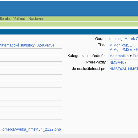
dle oborů/plánů
Nastavení
Garant:
doc. Ing. Marek 
Třída:
atematické statistiky (32-KPMS)
M Mgr. PMSE
M Mgr. PMSE > Po
Kategorizace předmětu:
Matematika
>
Pra
Prerekvizity :
NMSA407
Je neslučitelnost pro:
NMST424
,
NMST
.cz/~omelka/Vyuka_nmst434_2122.php