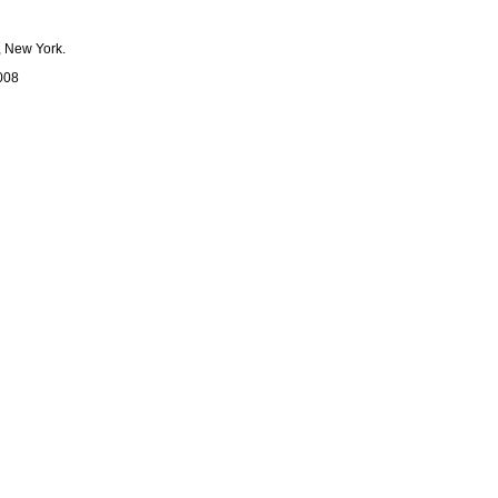
, New York.
008
ohn Wiley & Sons, 1987
d. Oxford University Press, 2001.
0.
odnocení
-