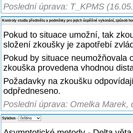
Poslední úprava: T_KPMS (16.05
Kontroly studia předmětu a podmínky pro jejich úspěšné vykonání, způsob h
Pokud to situace umožní, tak zko
složení zkoušky je zapotřebí zvlá
Pokud by situace neumožňovala o
zkouška provedena vhodnou dista
Požadavky na zkoušku odpovídají 
odpředneseno.
Poslední úprava: Omelka Marek, d
Sylabus
-
Asymptotické metody - Delta věta