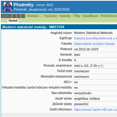
Předměty
(verze: 983)
Předmět, akademický rok 2025/2026
Hledání ...
Vyučující
Katedry
Třídy
Klasifikace
Prohlížení 
--:--
Detail
Moderní statistické metody - NMST434
Anglický název:
Modern Statistical Methods
Zajišťuje:
Katedra pravděpodobnosti a m
Fakulta:
Matematicko-fyzikální fakulta
Platnost:
od 2022 do 2025
Semestr:
letní
E-Kredity:
8
Rozsah, examinace:
letní s.:4/2, Z+Zk
[HT]
Počet míst:
neomezen
Minimální obsazenost:
neomezen
4EU+:
ne
Virtuální mobilita / počet míst pro virtuální mobilitu:
ne
Stav předmětu:
nevyučován
Jazyk výuky:
angličtina, čeština
Způsob výuky:
prezenční
Další informace:
https://www2.karlin.mff.cuni