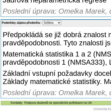
Jádrová neparametrická regrese
Poslední úprava: Omelka Marek, d
Podmínky zápisu předmětu
-
Předpokládá se již dobrá znalost 
pravděpodobnosti. Tyto znalosti j
Matematická statistika 1 a 2 (N
pravděpodobnosti 1 (NMSA333), 
Základní vstupní požadavky docela
Základy matematické statistiky. M
Poslední úprava: Omelka Marek, d
Kontakty
Podpora studentů se speciálními potřebami na UK
Univerzita K