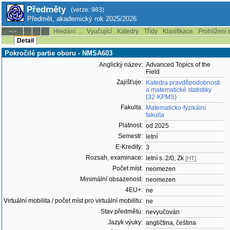
Předměty
(verze: 983)
Předmět, akademický rok 2025/2026
Hledání ...
Vyučující
Katedry
Třídy
Klasifikace
Prohlížení 
--:--
Detail
Pokročilé partie oboru - NMSA603
Anglický název:
Advanced Topics of the
Field
Zajišťuje:
Katedra pravděpodobnosti
a matematické statistiky
(32-KPMS)
Fakulta:
Matematicko-fyzikální
fakulta
Platnost:
od 2025
Semestr:
letní
E-Kredity:
3
Rozsah, examinace:
letní s.:2/0, Zk
[HT]
Počet míst:
neomezen
Minimální obsazenost:
neomezen
4EU+:
ne
Virtuální mobilita / počet míst pro virtuální mobilitu:
ne
Stav předmětu:
nevyučován
Jazyk výuky:
angličtina, čeština