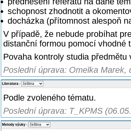
přednesení referátu na dané tém
schopnost zhodnotit a okomentov
docházka (přítomnost alespoň na
V případě, že nebude probíhat pr
distanční formou pomocí vhodné t
Povaha kontroly studia předmětu v
Poslední úprava: Omelka Marek, d
Literatura
-
Podle zvoleného tématu.
Poslední úprava: T_KPMS (06.05
Metody výuky
-