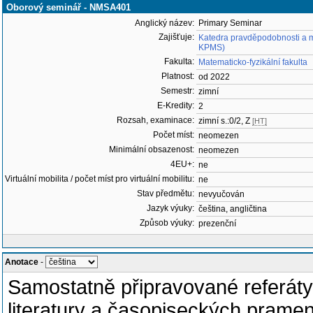
Oborový seminář - NMSA401
Anglický název:
Primary Seminar
Zajišťuje:
Katedra pravděpodobnosti a ma
KPMS)
Fakulta:
Matematicko-fyzikální fakulta
Platnost:
od 2022
Semestr:
zimní
E-Kredity:
2
Rozsah, examinace:
zimní s.:0/2, Z
[HT]
Počet míst:
neomezen
Minimální obsazenost:
neomezen
4EU+:
ne
Virtuální mobilita / počet míst pro virtuální mobilitu:
ne
Stav předmětu:
nevyučován
Jazyk výuky:
čeština, angličtina
Způsob výuky:
prezenční
Anotace
-
Samostatně připravované referáty
literatury a časopiseckých pram