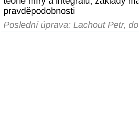
teorie míry a integrálu, základy ma
pravděpodobnosti
Poslední úprava: Lachout Petr, d