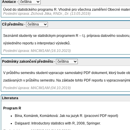
Anotace
-
Úvod do statistického programu R. Vhodné pro všechna zaměření Obecné matemat
Poslední úprava: Zichová Jitka, RNDr., Dr. (13.05.2019)
Cíl předmětu
-
Seznámit studenty se statistickym programem R -- t.j. príprava datového souboru,
výsledného reportu s interpretaci výsledků.
Poslední úprava: MACIM1AM (16.10.2023)
Podmínky zakončení předmětu
-
V průběhu semestru student vypracuje samostatný PDF dokument, ktorý bude ob
zadávaných v průběhu semestru. Na základe tohto PDF reportu s vypracovaným
Poslední úprava: MACIM1AM (04.10.2019)
Literatura
Program R
Bína, Komárek, Komárková: Jak na jazyk R. (pracovní PDF report)
Dalgaard: Introductory statistics with R, 2008, Springer.