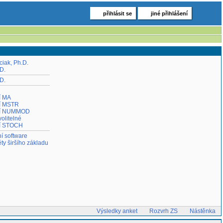
přihlásit se
jiné přihlášení
iak, Ph.D.
D.
D.
í MA
í MSTR
ní NUMMOD
olitelné
ní STOCH
í software
y širšího základu
Výsledky anket
Rozvrh ZS
Nástěnka