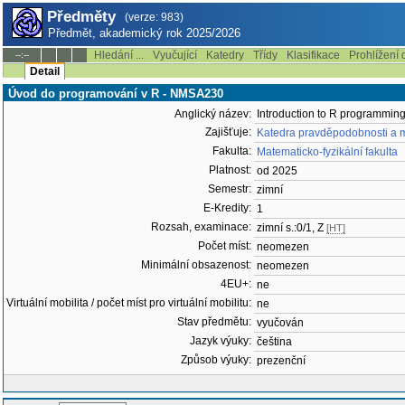
Předměty
(verze: 983)
Předmět, akademický rok 2025/2026
Hledání ...
Vyučující
Katedry
Třídy
Klasifikace
Prohlížení 
--:--
Detail
Úvod do programování v R - NMSA230
Anglický název:
Introduction to R programmin
Zajišťuje:
Katedra pravděpodobnosti a m
Fakulta:
Matematicko-fyzikální fakulta
Platnost:
od 2025
Semestr:
zimní
E-Kredity:
1
Rozsah, examinace:
zimní s.:0/1, Z
[HT]
Počet míst:
neomezen
Minimální obsazenost:
neomezen
4EU+:
ne
Virtuální mobilita / počet míst pro virtuální mobilitu:
ne
Stav předmětu:
vyučován
Jazyk výuky:
čeština
Způsob výuky:
prezenční