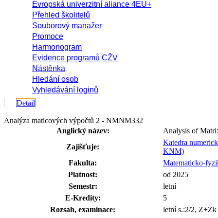
Evropská univerzitní aliance 4EU+
Přehled školitelů
Souborový manažer
Promoce
Harmonogram
Evidence programů CŽV
Nástěnka
Hledání osob
Vyhledávání loginů
Detail
Analýza maticových výpočtů 2 - NMNM332
Anglický název:
Analysis of Matri
Katedra numerick
Zajišťuje:
KNM)
Fakulta:
Matematicko-fyzik
Platnost:
od 2025
Semestr:
letní
E-Kredity:
5
Rozsah, examinace:
letní s.:2/2, Z+Z