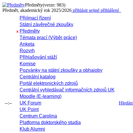
Předměty
(verze: 983)
Předmět, akademický rok 2025/2026
přihlásit se
jiné přihlášení
Přijímací řízení
Státní závěrečné zkoušky
Předměty
x
Témata prací (Výběr práce)
Anketa
Rozvrh
Přihlašování stáží
Komise
Pozvánky na státní zkoušky a obhajoby
Centrální katalog
Portál elektronických zdrojů
Centrální vyhledávač informačních zdrojů UK
Moodle (E-learning)
--:--
UK Forum
Hledání 
UK Point
Centrum Carolina
Platforma doktorského studia
Klub Alumni