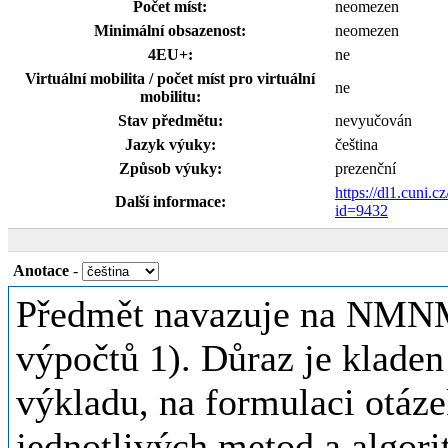
Počet míst:
neomezen
Minimální obsazenost:
neomezen
4EU+:
ne
Virtuální mobilita / počet míst pro virtuální
ne
mobilitu:
Stav předmětu:
nevyučován
Jazyk výuky:
čeština
Způsob výuky:
prezenční
https://dl1.cuni.c
Další informace:
id=9432
Anotace
-
Předmět navazuje na NMN
výpočtů 1). Důraz je kladen
výkladu, na formulaci otáze
jednotlivých metod a algori