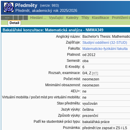
Předměty
(verze: 983)
Předmět, akademický rok 2025/2026
Hledání ...
Vyučující
Katedry
Třídy
Klasifikace
Prohlížení 
--:--
Detail
Bakalářské konzultace: Matematická analýza - NMMA349
Anglický název:
Bachelor's Thesis: Mathematic
Zajišťuje:
Studijní oddělení (32-STUD)
Fakulta:
Matematicko-fyzikální fakulta
Platnost:
od 2012
Semestr:
oba
E-Kredity:
6
Rozsah, examinace:
0/4, Z
[HT]
Počet míst:
neomezen
Minimální obsazenost:
neomezen
4EU+:
ne
Virtuální mobilita / počet míst pro virtuální mobilitu:
ne
Stav předmětu:
vyučován
Jazyk výuky:
čeština
Způsob výuky:
prezenční
Patří ke studentské práci typu:
bakalářská práce
Poznámka:
předmět lze zapsat v ZS i LS