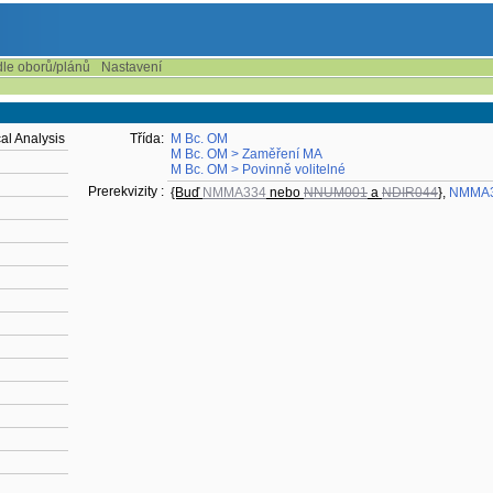
dle oborů/plánů
Nastavení
al Analysis
Třída:
M Bc. OM
M Bc. OM > Zaměření MA
M Bc. OM > Povinně volitelné
Prerekvizity :
{Buď
NMMA334
nebo
NNUM001
a
NDIR044
}
,
NMMA