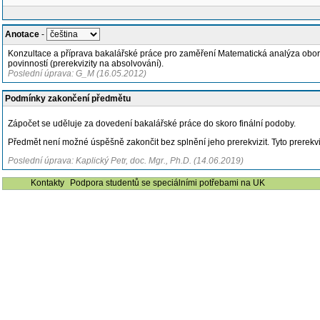
Anotace
-
Konzultace a příprava bakalářské práce pro zaměření Matematická analýza oboru O
povinností (prerekvizity na absolvování).
Poslední úprava: G_M (16.05.2012)
Podmínky zakončení předmětu
Zápočet se uděluje za dovedení bakalářské práce do skoro finální podoby.
Předmět není možné úspěšně zakončit bez splnění jeho prerekvizit. Tyto prerek
Poslední úprava: Kaplický Petr, doc. Mgr., Ph.D. (14.06.2019)
Kontakty
Podpora studentů se speciálními potřebami na UK