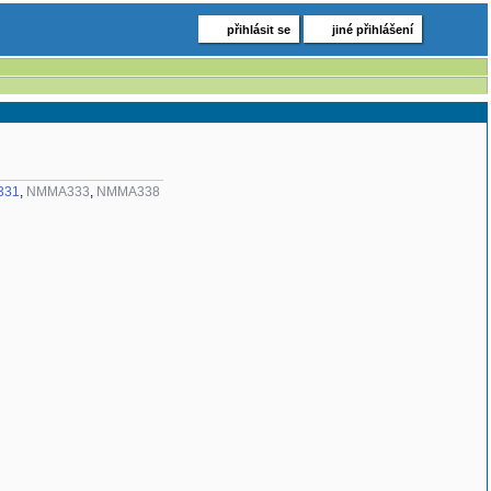
přihlásit se
jiné přihlášení
331
,
NMMA333
,
NMMA338