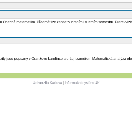
becná matematika. Předmět lze zapsat v zimním i v letním semestru. Prerekvizity s
vizity jsou popsány v Oranžové karolince a určují zaměření Matematická analýza 
Univerzita Karlova
|
Informační systém UK