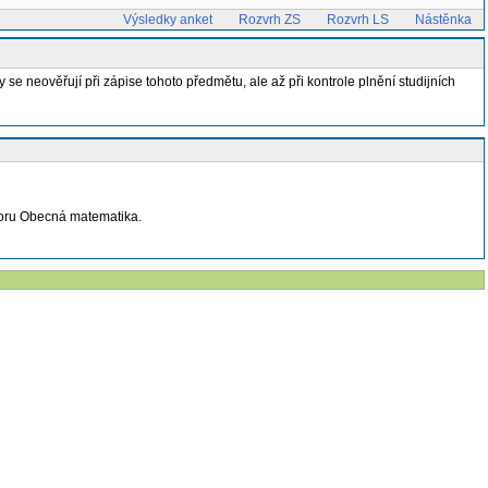
Výsledky anket
Rozvrh ZS
Rozvrh LS
Nástěnka
e neověřují při zápise tohoto předmětu, ale až při kontrole plnění studijních
oboru Obecná matematika.