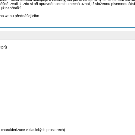
spěšně, zvolí si, zda si při opravném termínu nechá uznat již složenou písemnou 
ž nepřihlíží.
 na webu přednášejícího.
storů
 charakterizace v klasických prostorech)