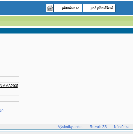
přihlásit se
jiné přihlášení
 NMMA203}
49
Výsledky anket
Rozvrh ZS
Nástěnka