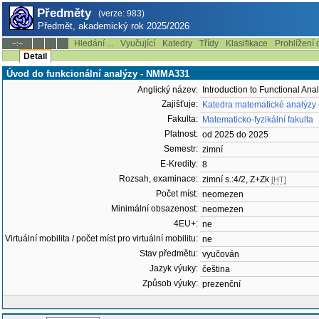
Předměty
(verze: 983)
Předmět, akademický rok 2025/2026
Hledání ...
Vyučující
Katedry
Třídy
Klasifikace
Prohlížení 
--:--
Detail
Úvod do funkcionální analýzy - NMMA331
Anglický název:
Introduction to Functional Anal
Zajišťuje:
Katedra matematické analýzy
Fakulta:
Matematicko-fyzikální fakulta
Platnost:
od 2025 do 2025
Semestr:
zimní
E-Kredity:
8
Rozsah, examinace:
zimní s.:4/2, Z+Zk
[HT]
Počet míst:
neomezen
Minimální obsazenost:
neomezen
4EU+:
ne
Virtuální mobilita / počet míst pro virtuální mobilitu:
ne
Stav předmětu:
vyučován
Jazyk výuky:
čeština
Způsob výuky:
prezenční