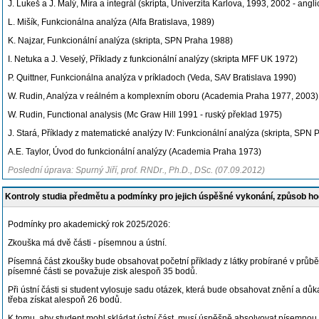
J. Lukeš a J. Malý, Míra a integrál (skripta, Univerzita Karlova, 1993, 2002 - ang
L. Mišík, Funkcionálna analýza (Alfa Bratislava, 1989)
K. Najzar, Funkcionální analýza (skripta, SPN Praha 1988)
I. Netuka a J. Veselý, Příklady z funkcionální analýzy (skripta MFF UK 1972)
P. Quittner, Funkcionálna analýza v príkladoch (Veda, SAV Bratislava 1990)
W. Rudin, Analýza v reálném a komplexním oboru (Academia Praha 1977, 2003)
W. Rudin, Functional analysis (Mc Graw Hill 1991 - ruský překlad 1975)
J. Stará, Příklady z matematické analýzy IV: Funkcionální analýza (skripta, SPN
A.E. Taylor, Úvod do funkcionální analýzy (Academia Praha 1973)
Poslední úprava: Spurný Jiří, prof. RNDr., Ph.D., DSc. (07.09.2012)
Kontroly studia předmětu a podmínky pro jejich úspěšné vykonání, způsob h
Podmínky pro akademický rok 2025/2026:
Zkouška má dvě části - písemnou a ústní.
Písemná část zkoušky bude obsahovat početní příklady z látky probírané v průb
písemné části se považuje zisk alespoň 35 bodů.
Při ústní části si student vylosuje sadu otázek, která bude obsahovat znění a 
třeba získat alespoň 26 bodů.
K tomu, aby student mohl skládat ústní část, musí úspěšně absolvovat písemnou 