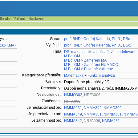
dle oborů/plánů
Nastavení
ysis
Garant:
prof. RNDr. Ondřej Kalenda, Ph.D., DSc.
Vyučující:
 (32-KMA)
prof. RNDr. Ondřej Kalenda, Ph.D., DSc.
Třída:
DS, matematické a počítačové modelování
M Bc. OM
M Bc. OM > Zaměření MA
M Bc. OM > Zaměření NUMMOD
M Bc. OM > Povinně volitelné
Kategorizace předmětu:
Matematika
>
Funkční analýza
Patří mezi:
Doporučené přednášky 2/2
Prerekvizity :
{Aspoň jedna analýza 2. roč.}
,
{NMMA205 v
Neslučitelnost :
NMMO302
,
NRFA006
Záměnnost :
NRFA006
Je neslučitelnost pro:
NMMA931
,
NMMA342
,
NMMO302
Je prerekvizitou pro:
NMMA349
,
NMMA351
,
NMNM351
,
NMNM3
Je záměnnost pro:
NMMA342
,
NRFA006
,
NMMA931