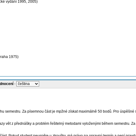
lické vydání 1995, 2005)
 Praha 1975)
odnocení
-
ěhu semestru. Za písemnou část je mpžné získat maximálně 50 bodů. Pro úspěšné sl
důkazy vět z přednášky a problém řešitelný metodami vyloženými během semestru. Za
část. Pokud student neuspěje u zkoušky, má právo na opravný termín a není pravda