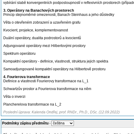
vybírání slabě konvergentních podposloupností v reflexivních prostorech (přípa
3. Operátory na Banachových prostorech
Princip stejnoměrné omezenosti, Banach-Steinhaus a jeho důsledky
Věta o otevřeném zobrazení a uzavřeném grafu
Kvocient, projekce, komplementovanost
Duální operátory, dualita podrostorů a kvocientů
Adjungované operátory mezi Hilbertovými prostory
Spektrum operátoru
Kompaktní operátory - definice, vlastnosti, struktura jejich spektra
Samoadjungované kompaktní operátory na Hilbertově prostoru
4. Fourierova transformace
Definice a vlastnosti Fourierovy transformace na L_1
Schwartzův prostor a Fourierova transformace na něm
Věta o inverzi
Plancherelova transformace na L_2
Poslední úprava: Kalenda Ondřej, prof. RNDr., Ph.D., DSc. (12.09.2022)
Podmínky zápisu předmětu
-