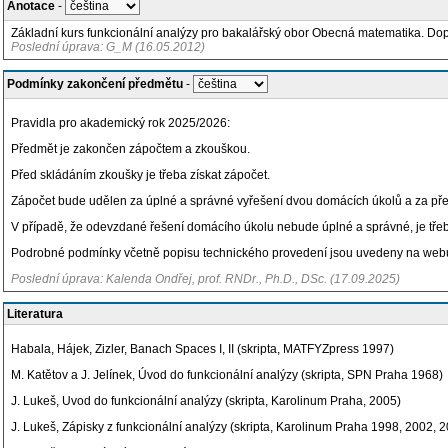
Anotace
-
Základní kurs funkcionální analýzy pro bakalářský obor Obecná matematika. D
Poslední úprava: G_M (16.05.2012)
Podmínky zakončení předmětu
-
Pravidla pro akademický rok 2025/2026:
Předmět je zakončen zápočtem a zkouškou.
Před skládáním zkoušky je třeba získat zápočet.
Zápočet bude udělen za úplné a správné vyřešení dvou domácích úkolů a za pře
V případě, že odevzdané řešení domácího úkolu nebude úplné a správné, je třeba
Podrobné podmínky včetně popisu technického provedení jsou uvedeny na webu
Poslední úprava: Kalenda Ondřej, prof. RNDr., Ph.D., DSc. (17.09.2025)
Literatura
Habala, Hájek, Zizler, Banach Spaces I, II (skripta, MATFYZpress 1997)
M. Katětov a J. Jelínek, Úvod do funkcionální analýzy (skripta, SPN Praha 1968)
J. Lukeš, Uvod do funkcionální analýzy (skripta, Karolinum Praha, 2005)
J. Lukeš, Zápisky z funkcionální analýzy (skripta, Karolinum Praha 1998, 2002, 