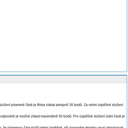
ožení písemné části je třeba získat alespoň 26 bodů. Za velmi úspěšné složení
 odpovědi je možné získat maximálně 50 bodů. Pro úspěšné složení ústní části je
, že písemnou část složil velmi úspěšně, při opravném termínu musí absolvovat