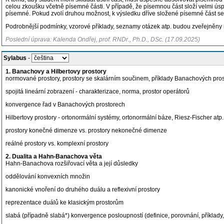
celou zkoušku včetně písemné části. V případě, že písemnou část složí velmi ú
písemné. Pokud zvolí druhou možnost, k výsledku dříve složené písemné část se ji
Podrobnější podmínky, vzorové příklady, seznamy otázek atp. budou zveřejněny
Poslední úprava: Kalenda Ondřej, prof. RNDr., Ph.D., DSc. (17.09.2025)
Sylabus
-
1. Banachovy a Hilbertovy prostory
normované prostory, prostory se skalárním součinem, příklady Banachových pro
spojitá lineární zobrazení - charakterizace, norma, prostor operátorů
konvergence řad v Banachových prostorech
Hilbertovy prostory - ortonormální systémy, ortonormální báze, Riesz-Fischer atp.
prostory konečné dimenze vs. prostory nekonečné dimenze
reálné prostory vs. komplexní prostory
2. Dualita a Hahn-Banachova věta
Hahn-Banachova rozšiřovací věta a její důsledky
oddělování konvexních množin
kanonické vnoření do druhého duálu a reflexivní prostory
reprezentace duálů ke klasickým prostorům
slabá (případně slabá*) konvergence posloupností (definice, porovnání, příklady,