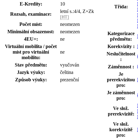
E-Kredity:
10
Třída:
letní s.:4/4, Z+Zk
Rozsah, examinace:
[HT]
Počet míst:
neomezen
Minimální obsazenost:
neomezen
Kategorizace
4EU+:
ne
předmětu:
Virtuální mobilita / počet
Korekvizity :
míst pro virtuální
ne
Neslučitelnost
mobilitu:
:
Stav předmětu:
vyučován
Záměnnost :
Jazyk výuky:
čeština
Je
Způsob výuky:
prezenční
prerekvizitou
pro:
Je záměnnost
pro:
Ve slož.
prerekvizitě:
Ve slož.
korekvizitě
pro: