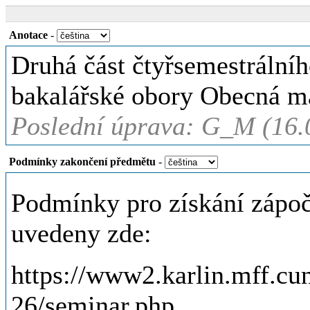
Anotace
-
Druhá část čtyřsemestrální
bakalářské obory Obecná 
Poslední úprava: G_M (16.
Podmínky zakončení předmětu
-
Podmínky pro získání zápoč
uvedeny zde:
https://www2.karlin.mff.c
26/seminar.php