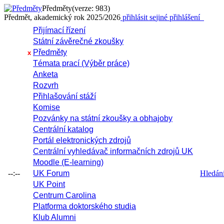
Předměty
(verze: 983)
Předmět, akademický rok 2025/2026
přihlásit se
jiné přihlášení
Přijímací řízení
Státní závěrečné zkoušky
Předměty
x
Témata prací (Výběr práce)
Anketa
Rozvrh
Přihlašování stáží
Komise
Pozvánky na státní zkoušky a obhajoby
Centrální katalog
Portál elektronických zdrojů
Centrální vyhledávač informačních zdrojů UK
Moodle (E-learning)
--:--
UK Forum
Hledání 
UK Point
Centrum Carolina
Platforma doktorského studia
Klub Alumni