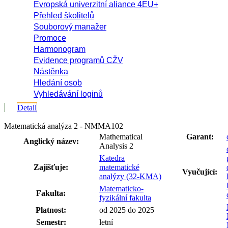
Evropská univerzitní aliance 4EU+
Přehled školitelů
Souborový manažer
Promoce
Harmonogram
Evidence programů CŽV
Nástěnka
Hledání osob
Vyhledávání loginů
Detail
Matematická analýza 2 - NMMA102
Mathematical
Garant:
Anglický název:
Analysis 2
Katedra
Zajišťuje:
matematické
Vyučující:
analýzy (32-KMA)
Matematicko-
Fakulta:
fyzikální fakulta
Platnost:
od 2025 do 2025
Semestr:
letní