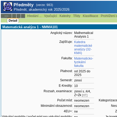
Předměty
(verze: 983)
Předmět, akademický rok 2025/2026
Hledání ...
Vyučující
Katedry
Třídy
Klasifikace
Prohlížení 
--:--
Detail
Matematická analýza 1 - NMMA101
Anglický název:
Mathematical
Analysis 1
Zajišťuje:
Katedra
matematické
analýzy (32-
KMA)
Fakulta:
Matematicko-
fyzikální
fakulta
Platnost:
od 2025 do
2025
Semestr:
zimní
E-Kredity:
10
Rozsah, examinace:
zimní s.:4/4,
Z+Zk
[HT]
Počet míst:
Kategorizac
neomezen
Minimální obsazenost:
Nesl
neomezen
4EU+:
Z
ne
Virtuální mobilita / počet míst pro virtuální mobilitu:
Je korek