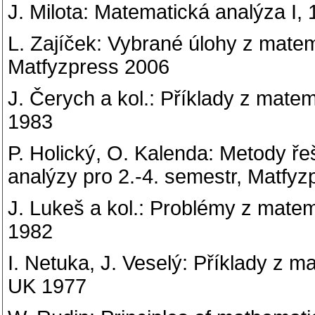
J. Milota: Matematická analýza I,
L. Zajíček: Vybrané úlohy z matem
Matfyzpress 2006
J. Čerych a kol.: Příklady z mate
1983
P. Holický, O. Kalenda: Metody ř
analýzy pro 2.-4. semestr, Matfy
J. Lukeš a kol.: Problémy z mate
1982
I. Netuka, J. Veselý: Příklady z m
UK 1977