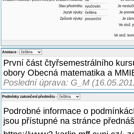
ne
Stav předmětu:
Je nesluči
vyučován
Jazyk výuky:
Je prerek
čeština
Způsob výuky:
Je zám
prezenční
Ve slož. p
Ve slož. kore
Anotace
-
První část čtyřsemestrálního kur
obory Obecná matematika a MMI
Poslední úprava: G_M (16.05.201
Podmínky zakončení předmětu
-
Podrobné informace o podmínkách
jsou přístupné na stránce přednáš