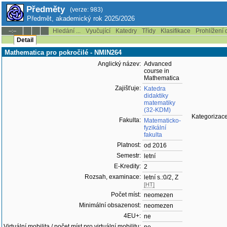
Předměty
(verze: 983)
Předmět, akademický rok 2025/2026
Hledání ...
Vyučující
Katedry
Třídy
Klasifikace
Prohlížení 
--:--
Detail
Mathematica pro pokročilé - NMIN264
Anglický název:
Advanced
course in
Mathematica
Zajišťuje:
Katedra
didaktiky
matematiky
(32-KDM)
Kategorizac
Fakulta:
Matematicko-
fyzikální
fakulta
Platnost:
od 2016
Semestr:
letní
E-Kredity:
2
Rozsah, examinace:
letní s.:0/2, Z
[HT]
Počet míst:
neomezen
Minimální obsazenost:
neomezen
4EU+:
ne
Virtuální mobilita / počet míst pro virtuální mobilitu: