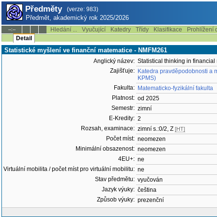
Předměty
(verze: 983)
Předmět, akademický rok 2025/2026
Hledání ...
Vyučující
Katedry
Třídy
Klasifikace
Prohlížení 
--:--
Detail
Statistické myšlení ve finanční matematice - NMFM261
Anglický název:
Statistical thinking in financi
Zajišťuje:
Katedra pravděpodobnosti a ma
KPMS)
Fakulta:
Matematicko-fyzikální fakulta
Platnost:
od 2025
Semestr:
zimní
E-Kredity:
2
Rozsah, examinace:
zimní s.:0/2, Z
[HT]
Počet míst:
neomezen
Minimální obsazenost:
neomezen
4EU+:
ne
Virtuální mobilita / počet míst pro virtuální mobilitu:
ne
Stav předmětu:
vyučován
Jazyk výuky:
čeština
Způsob výuky:
prezenční