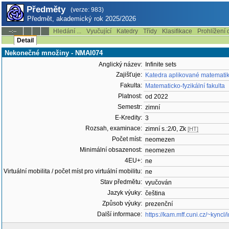
Předměty
(verze: 983)
Předmět, akademický rok 2025/2026
Hledání ...
Vyučující
Katedry
Třídy
Klasifikace
Prohlížení 
--:--
Detail
Nekonečné množiny - NMAI074
Anglický název:
Infinite sets
Zajišťuje:
Katedra aplikované matemati
Fakulta:
Matematicko-fyzikální fakulta
Platnost:
od 2022
Semestr:
zimní
E-Kredity:
3
Rozsah, examinace:
zimní s.:2/0, Zk
[HT]
Počet míst:
neomezen
Minimální obsazenost:
neomezen
4EU+:
ne
Virtuální mobilita / počet míst pro virtuální mobilitu:
ne
Stav předmětu:
vyučován
Jazyk výuky:
čeština
Způsob výuky:
prezenční
Další informace:
https://kam.mff.cuni.cz/~kyncl/i