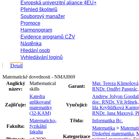
Evropská univerzitní aliance 4EU+
Přehled školitelů
Souborový manažer
Promoce
Harmonogram
Evidence programů CŽV
Nástěnka
Hledání osob
Vyhledávání loginů
Detail
Matematické dovednosti - NMAI069
Anglický
Mathematical
Mgr. Tereza Klimošová
Garant:
název:
skills
RNDr. Ondřej Pangrác,
Katedra
Andrew Jolyon Goodall
aplikované
doc. RNDr. Vít Jelínek
Zajišťuje:
Vyučující:
matematiky
Ida Kryštůfková Kantor
(32-KAM)
RNDr. Jana Maxová, P
Matematicko-
Třída:
Informatika Bc.
Fakulta:
fyzikální
Matematika
>
Matemati
fakulta
Diskrétní matematika
,
M
Kategorizace