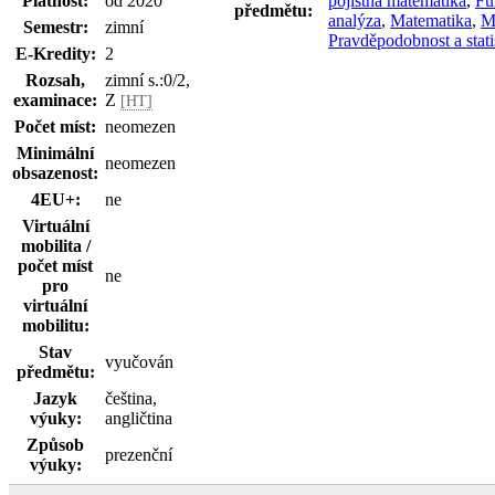
Platnost:
od 2020
pojistná matematika
,
Fu
předmětu:
analýza
,
Matematika
,
M
Semestr:
zimní
Pravděpodobnost a stati
E-Kredity:
2
Rozsah,
zimní s.:0/2,
examinace:
Z
[HT]
Počet míst:
neomezen
Minimální
neomezen
obsazenost:
4EU+:
ne
Virtuální
mobilita /
počet míst
ne
pro
virtuální
mobilitu:
Stav
vyučován
předmětu:
Jazyk
čeština,
výuky:
angličtina
Způsob
prezenční
výuky: