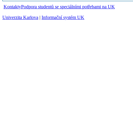
Kontakty
Podpora studentů se speciálními potřebami na UK
Univerzita Karlova
|
Informační systém UK