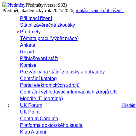
Předměty
(verze: 983)
Předmět, akademický rok 2025/2026
přihlásit se
jiné přihlášení
Přijímací řízení
Státní závěrečné zkoušky
Předměty
x
Témata prací (Výběr práce)
Anketa
Rozvrh
Přihlašování stáží
Komise
Pozvánky na státní zkoušky a obhajoby
Centrální katalog
Portál elektronických zdrojů
Centrální vyhledávač informačních zdrojů UK
Moodle (E-learning)
--:--
UK Forum
Hledání 
UK Point
Centrum Carolina
Platforma doktorského studia
Klub Alumni