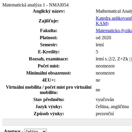
Matematická analýza 1 - NMAI054
Anglický název:
Mathematical Analy
Katedra aplikované
Zajišťuje:
KAM)
Fakulta:
Matematicko-fyziká
Platnost:
od 2020
Semestr:
letní
E-Kredity:
5
Rozsah, examinace:
letní s.:2/2, Z+Zk
[
Počet míst:
neomezen
Minimální obsazenost:
neomezen
4EU+:
ne
Virtuální mobilita / počet míst pro virtuální
ne
mobilitu:
Stav předmětu:
vyučován
Jazyk výuky:
čeština, angličtina
Způsob výuky:
prezenční
Anotace
-