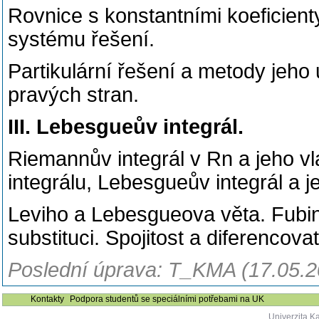
Rovnice s konstantními koeficienty
systému řešení.
Partikulární řešení a metody jeho 
pravých stran.
III. Lebesgueův integrál.
Riemannův integrál v Rn a jeho v
integrálu, Lebesgueův integrál a j
Leviho a Lebesgueova věta. Fubin
substituci. Spojitost a diferencov
Poslední úprava: T_KMA (17.05.2
Kontakty
Podpora studentů se speciálními potřebami na UK
Univerzita K