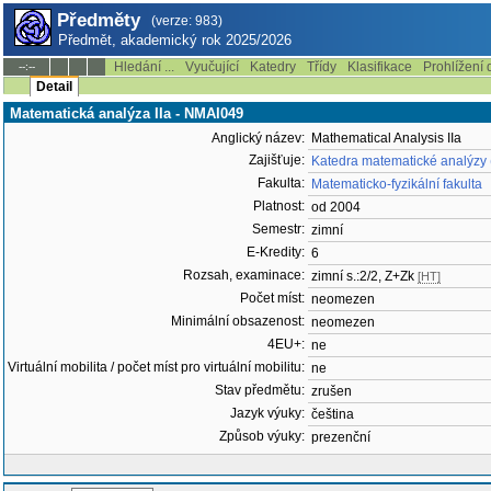
Předměty
(verze: 983)
Předmět, akademický rok 2025/2026
Hledání ...
Vyučující
Katedry
Třídy
Klasifikace
Prohlížení 
--:--
Detail
Matematická analýza IIa - NMAI049
Anglický název:
Mathematical Analysis IIa
Zajišťuje:
Katedra matematické analýzy
Fakulta:
Matematicko-fyzikální fakulta
Platnost:
od 2004
Semestr:
zimní
E-Kredity:
6
Rozsah, examinace:
zimní s.:2/2, Z+Zk
[HT]
Počet míst:
neomezen
Minimální obsazenost:
neomezen
4EU+:
ne
Virtuální mobilita / počet míst pro virtuální mobilitu:
ne
Stav předmětu:
zrušen
Jazyk výuky:
čeština
Způsob výuky:
prezenční