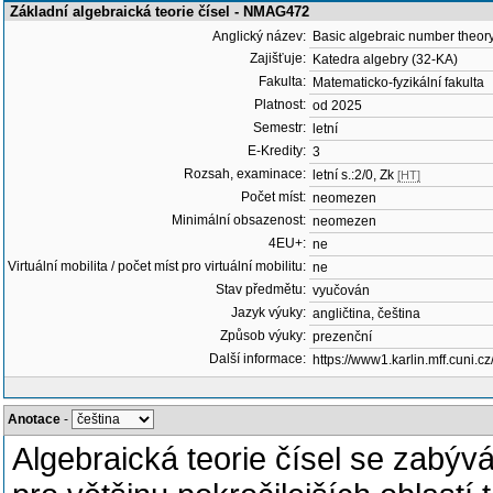
Základní algebraická teorie čísel - NMAG472
Anglický název:
Basic algebraic number theor
Zajišťuje:
Katedra algebry (32-KA)
Fakulta:
Matematicko-fyzikální fakulta
Platnost:
od 2025
Semestr:
letní
E-Kredity:
3
Rozsah, examinace:
letní s.:2/0, Zk
[HT]
Počet míst:
neomezen
Minimální obsazenost:
neomezen
4EU+:
ne
Virtuální mobilita / počet míst pro virtuální mobilitu:
ne
Stav předmětu:
vyučován
Jazyk výuky:
angličtina, čeština
Způsob výuky:
prezenční
Další informace:
https://www1.karlin.mff.cuni.c
Anotace
-
Algebraická teorie čísel se zabývá