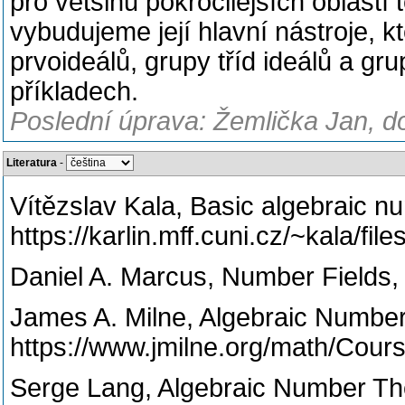
pro většinu pokročilejších oblastí
vybudujeme její hlavní nástroje, k
prvoideálů, grupy tříd ideálů a gru
příkladech.
Poslední úprava: Žemlička Jan, do
Literatura
-
Vítězslav Kala, Basic algebraic nu
https://karlin.mff.cuni.cz/~kala/fi
Daniel A. Marcus, Number Fields, 
James A. Milne, Algebraic Number
https://www.jmilne.org/math/Cour
Serge Lang, Algebraic Number Th