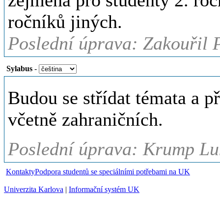
zejména pro studenty 2. ročn
ročníků jiných.
Poslední úprava: Zakouřil 
Sylabus
-
Budou se střídat témata a 
včetně zahraničních.
Poslední úprava: Krump Luk
Kontakty
Podpora studentů se speciálními potřebami na UK
Univerzita Karlova
|
Informační systém UK