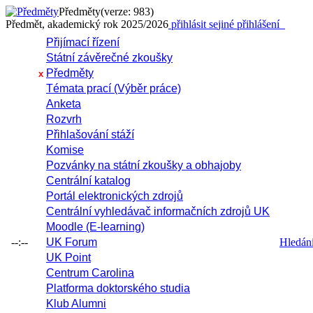
Předměty
(verze: 983)
Předmět, akademický rok 2025/2026
přihlásit se
jiné přihlášení
Přijímací řízení
Státní závěrečné zkoušky
Předměty
x
Témata prací (Výběr práce)
Anketa
Rozvrh
Přihlašování stáží
Komise
Pozvánky na státní zkoušky a obhajoby
Centrální katalog
Portál elektronických zdrojů
Centrální vyhledávač informačních zdrojů UK
Moodle (E-learning)
--:--
UK Forum
Hledání 
UK Point
Centrum Carolina
Platforma doktorského studia
Klub Alumni