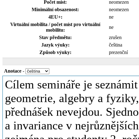
Počet míst:
neomezen
Minimální obsazenost:
neomezen
4EU+:
ne
Virtuální mobilita / počet míst pro virtuální
ne
mobilitu:
Stav předmětu:
zrušen
Jazyk výuky:
čeština
Způsob výuky:
prezenční
Anotace
-
Cílem semináře je seznámit
geometrie, algebry a fyziky,
přednášek nevejdou. Sjednoc
a invariance v nejrůznějšíc