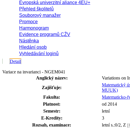
Evropská univerzitní aliance 4EU+
Přehled školitelů
Souborový manažer
Promoce
Harmonogram
Evidence programů CŽV
Nástěnka
Hledání osob
Vyhledávání loginů
Detail
Variace na invarianci - NGEM041
Anglický název:
Variations on I
Matematický ú
Zajišťuje:
MUUK)
Fakulta:
Matematicko-fy
Platnost:
od 2014
Semestr:
letní
E-Kredity:
3
Rozsah, examinace:
letní s.:0/2, Z
[