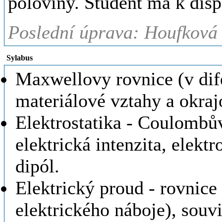
poloviny. Student má k disp
Poslední úprava: Houfková 
Sylabus
Maxwellovy rovnice (v dife
materiálové vztahy a okra
Elektrostatika - Coulombů
elektrická intenzita, elektr
dipól.
Elektrický proud - rovnice
elektrického náboje), souvi