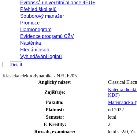
Evropská univerzitní aliance 4EU+
Přehled školitelů
Souborový manažer
Promoce
Harmonogram
Evidence programů CŽV
Nástěnka
Hledání osob
Vyhledávání loginů
Detail
Klasická elektrodynamika - NFUF205
Anglický název:
Classical Elec
Katedra didakt
Zajišťuje:
KDF)
Fakulta:
Matematicko-fy
Platnost:
od 2022
Semestr:
letní
E-Kredity:
2
Rozsah, examinace:
letní s.:2/0, Zk