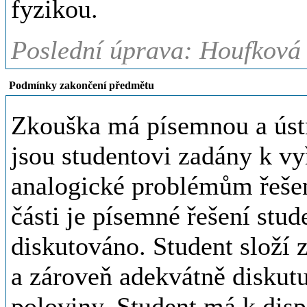
fyzikou.
Poslední úprava: Houfková 
Podmínky zakončení předmětu
Zkouška má písemnou a ústn
jsou studentovi zadány k vyř
analogické problémům řeše
části je písemné řešení stud
diskutováno. Student složí 
a zároveň adekvátně diskut
poloviny. Student má k disp