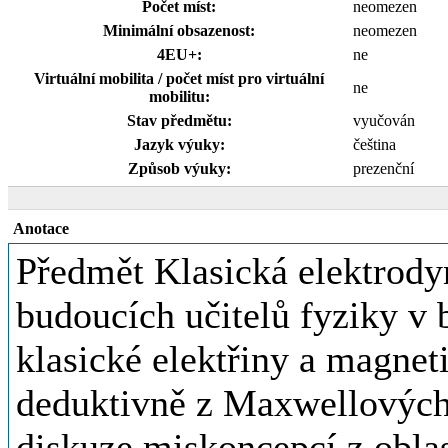
Počet míst:
neomezen
Minimální obsazenost:
neomezen
4EU+:
ne
Virtuální mobilita / počet míst pro virtuální
ne
mobilitu:
Stav předmětu:
vyučován
Jazyk výuky:
čeština
Způsob výuky:
prezenční
Anotace
Předmět Klasická elektrody
budoucích učitelů fyziky v 
klasické elektřiny a magne
deduktivně z Maxwellových 
diskuze miskoncepcí z obla