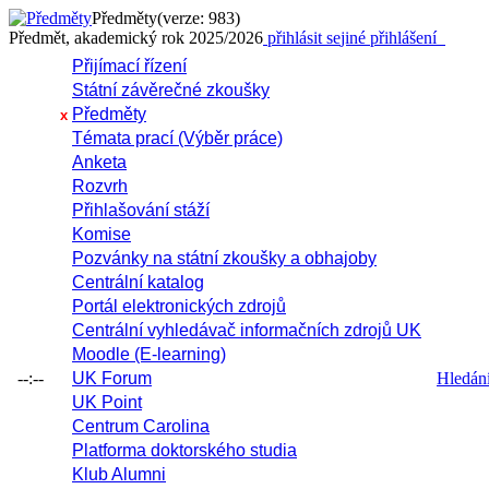
Předměty
(verze: 983)
Předmět, akademický rok 2025/2026
přihlásit se
jiné přihlášení
Přijímací řízení
Státní závěrečné zkoušky
Předměty
x
Témata prací (Výběr práce)
Anketa
Rozvrh
Přihlašování stáží
Komise
Pozvánky na státní zkoušky a obhajoby
Centrální katalog
Portál elektronických zdrojů
Centrální vyhledávač informačních zdrojů UK
Moodle (E-learning)
--:--
UK Forum
Hledání 
UK Point
Centrum Carolina
Platforma doktorského studia
Klub Alumni