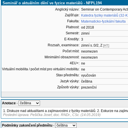
Seminář o aktuálním dění ve fyzice materiálů - NFPL194
Anglický název:
Seminar on Contemporary Activ
Zajišťuje:
Katedra fyziky materiálů (32-
Fakulta:
Matematicko-fyzikální fakulta
Platnost:
od 2018
Semestr:
zimní
E-Kredity:
3
Rozsah, examinace:
zimní s.:0/2, Z
[HT]
Počet míst:
neomezen
Minimální obsazenost:
neomezen
4EU+:
ne
Virtuální mobilita / počet míst pro virtuální mobilitu:
ne
Stav předmětu:
vyučován
Jazyk výuky:
čeština
Způsob výuky:
prezenční
Anotace
-
1. Diskuze nad aktualitami a zajímavostmi z fyziky materiálů. 2. Exkurze na zají
Poslední úprava: Pešička Josef, doc. RNDr., CSc. (14.05.2019)
Podmínky zakončení předmětu
-