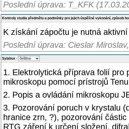
Poslední úprava: T_KFK (17.03.2
Kontroly studia předmětu a podmínky pro jejich úspěšné vykonání, způsob h
K získání zápočtu je nutná aktivní
Poslední úprava: Cieslar Miroslav
Sylabus
-
1. Elektrolytická příprava folií p
mikroskopu pomocí prístrojů Tenu
2. Popis a ovládání mikroskopu J
3. Pozorování poruch v krystalu (d
hranice zrn, ?), pozorování částic 
RTG záření k určení složení, difra