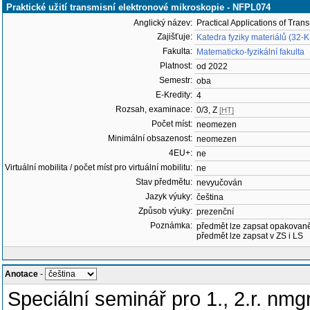
Praktické užití transmisní elektronové mikroskopie - NFPL074
Anglický název:
Practical Applications of Tra
Zajišťuje:
Katedra fyziky materiálů (32-
Fakulta:
Matematicko-fyzikální fakulta
Platnost:
od 2022
Semestr:
oba
E-Kredity:
4
Rozsah, examinace:
0/3, Z
[HT]
Počet míst:
neomezen
Minimální obsazenost:
neomezen
4EU+:
ne
Virtuální mobilita / počet míst pro virtuální mobilitu:
ne
Stav předmětu:
nevyučován
Jazyk výuky:
čeština
Způsob výuky:
prezenční
Poznámka:
předmět lze zapsat opakovan
předmět lze zapsat v ZS i LS
Anotace
-
Speciální seminář pro 1., 2.r. n