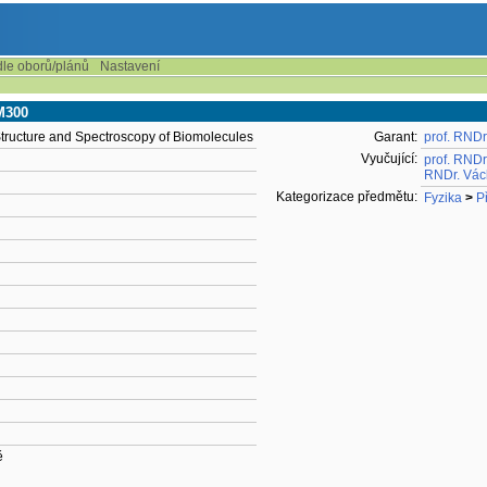
dle oborů/plánů
Nastavení
M300
Structure and Spectroscopy of Biomolecules
Garant:
prof. RNDr
Vyučující:
prof. RNDr
RNDr. Václ
Kategorizace předmětu:
Fyzika
>
P
ě