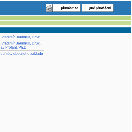
přihlásit se
jiné přihlášení
. Vladimír Baumruk, DrSc.
. Vladimír Baumruk, DrSc.
av Profant, Ph.D.
ředměty obecného základu