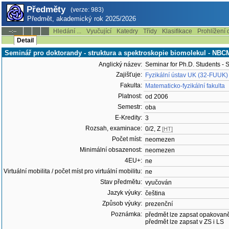
Předměty
(verze: 983)
Předmět, akademický rok 2025/2026
Hledání ...
Vyučující
Katedry
Třídy
Klasifikace
Prohlížení 
--:--
Detail
Seminář pro doktorandy - struktura a spektroskopie biomolekul - NBC
Anglický název:
Seminar for Ph.D. Students - 
Zajišťuje:
Fyzikální ústav UK (32-FUUK)
Fakulta:
Matematicko-fyzikální fakulta
Platnost:
od 2006
Semestr:
oba
E-Kredity:
3
Rozsah, examinace:
0/2, Z
[HT]
Počet míst:
neomezen
Minimální obsazenost:
neomezen
4EU+:
ne
Virtuální mobilita / počet míst pro virtuální mobilitu:
ne
Stav předmětu:
vyučován
Jazyk výuky:
čeština
Způsob výuky:
prezenční
Poznámka:
předmět lze zapsat opakovan
předmět lze zapsat v ZS i LS