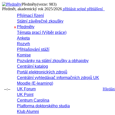
Předměty
(verze: 983)
Předmět, akademický rok 2025/2026
přihlásit se
jiné přihlášení
Přijímací řízení
Státní závěrečné zkoušky
Předměty
x
Témata prací (Výběr práce)
Anketa
Rozvrh
Přihlašování stáží
Komise
Pozvánky na státní zkoušky a obhajoby
Centrální katalog
Portál elektronických zdrojů
Centrální vyhledávač informačních zdrojů UK
Moodle (E-learning)
--:--
UK Forum
Hledání 
UK Point
Centrum Carolina
Platforma doktorského studia
Klub Alumni