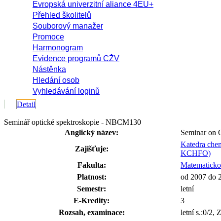
Evropská univerzitní aliance 4EU+
Přehled školitelů
Souborový manažer
Promoce
Harmonogram
Evidence programů CŽV
Nástěnka
Hledání osob
Vyhledávání loginů
Detail
Seminář optické spektroskopie - NBCM130
Anglický název:
Seminar on O
Katedra chem
Zajišťuje:
KCHFO)
Fakulta:
Matematicko-
Platnost:
od 2007 do 
Semestr:
letní
E-Kredity:
3
Rozsah, examinace:
letní s.:0/2, 