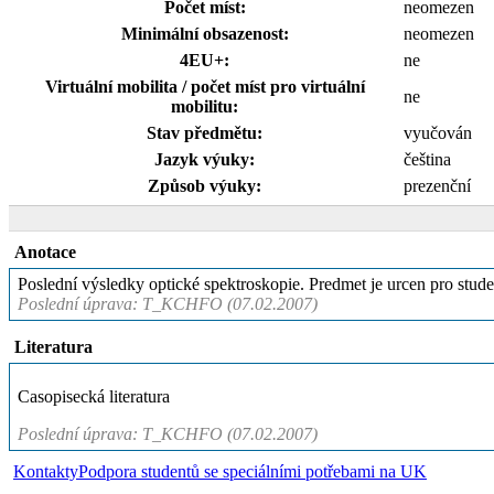
Počet míst:
neomezen
Minimální obsazenost:
neomezen
4EU+:
ne
Virtuální mobilita / počet míst pro virtuální
ne
mobilitu:
Stav předmětu:
vyučován
Jazyk výuky:
čeština
Způsob výuky:
prezenční
Anotace
Poslední výsledky optické spektroskopie. Predmet je urcen pro stude
Poslední úprava: T_KCHFO (07.02.2007)
Literatura
Casopisecká literatura
Poslední úprava: T_KCHFO (07.02.2007)
Kontakty
Podpora studentů se speciálními potřebami na UK